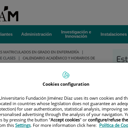
Investigación e
iantes
Administración
Instalaciones
Innovación
ES MATRICULADOS EN GRADO EN ENFERMERÍA
|
Est
E CLASES
|
CALENDARIO ACADÉMICO Y HORARIOS DE
Fu
émico y horarios de
Cookies configuration
de Villalba
Universitario Fundación Jiménez Díaz uses its own cookies and th
located in countries whose legislation does not guarantee an adequ
eneral
tection) for user authentication, statistical analysis, improving s
rsonalised advertising through the analysis of your navigation. Y
es by pressing the button "
Accept cookies
" or
configure/refuse th
rom this
Settings
. For more information click here:
Política de Co
LBA
(240.3
KB
)
(1 página)