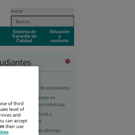
Buscar
Sistema de
Situación
Garantía de
y
Calidad
contacto
udiantes
turos estudiantes
Acceso y admisión de estudiantes
Matriculación en Grado en
ose of third
Enfermería (primera matrícula)
ate level of
Anulación de matrícula y
ervices and
ou can accept
devolución de tasas
em
their use
Jornadas de puertas abiertas
okies