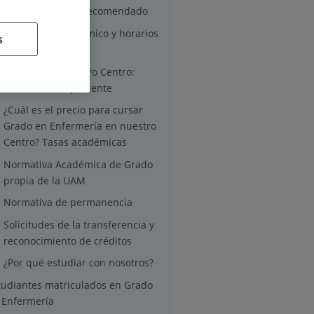
Perfil de ingreso recomendado
Calendario Académico y horarios
s
de clases
Traslado desde otro Centro:
traslado de expediente
¿Cuál es el precio para cursar
Grado en Enfermería en nuestro
Centro? Tasas académicas
Normativa Académica de Grado
propia de la UAM
Normativa de permanencia
Solicitudes de la transferencia y
reconocimiento de créditos
¿Por qué estudiar con nosotros?
tudiantes matriculados en Grado
 Enfermería