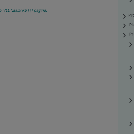
6_VLL
(200.9
KB
)
(1 página)
Pr
Pl
Pr