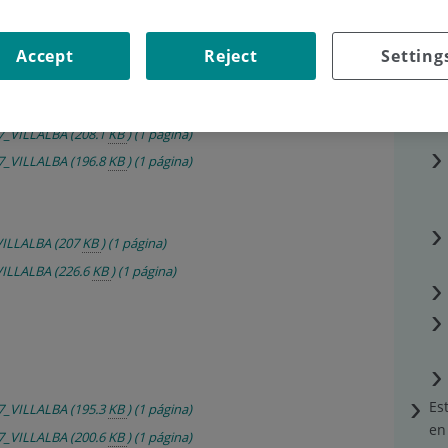
Accept
Reject
Setting
7_VILLALBA
(208.1
KB
)
(1 página)
7_VILLALBA
(196.8
KB
)
(1 página)
VILLALBA
(207
KB
)
(1 página)
VILLALBA
(226.6
KB
)
(1 página)
Es
7_VILLALBA
(195.3
KB
)
(1 página)
en
7_VILLALBA
(200.6
KB
)
(1 página)