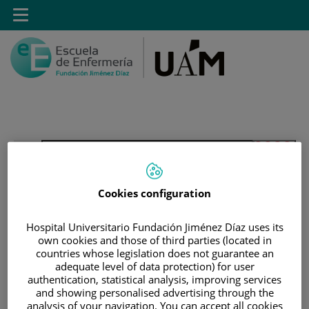
Saltar al contenido
Toggle
navigation
Saltar
Buscar
al
contenido
Cookies configuration
INICIO
|
ESTUDIANTES
Hospital Universitario Fundación Jiménez Díaz uses its
|
ESTUDIANTES MATRICULADOS EN GRADO EN
own cookies and those of third parties (located in
ENFERMERÍA
countries whose legislation does not guarantee an
|
CALENDARIOS DE EXÁMENES
adequate level of data protection) for user
authentication, statistical analysis, improving services
|
CAMPUS FUNDACIÓN JIMÉNEZ DÍAZ
and showing personalised advertising through the
analysis of your navigation. You can accept all cookies