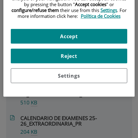
Campus Fundación
by pressing the button "
Accept cookies
" or
configure/refuse them
their use from this
Settings
. For
Jiménez Díaz
more information click here:
Política de Cookies
Accept
Ficheros disponibles
CALENDARIO DE EXAMENES
Reject
ORDINARIA (enero) 25-26 PRIMER
SEMESTRE PINTOR ROSALES
120
KB
Settings
CALENDARIO DE EXAMENES 25-
26_SEGUNDO SEMESTRE_PR
510
KB
CALENDARIO DE EXAMENES 25-
26_EXTRAORDINARIA_PR
204
KB