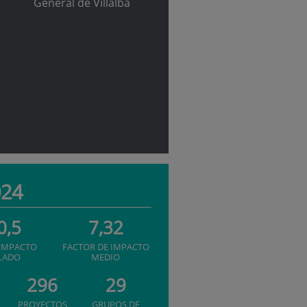
General de Villalba
024
0,5
7,32
 IMPACTO
FACTOR DE IMPACTO
LADO
MEDIO
296
29
PROYECTOS
GRUPOS DE