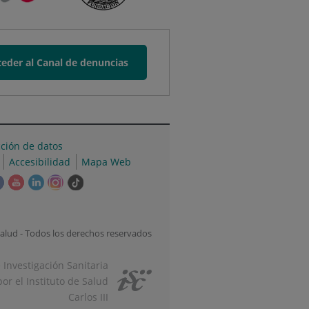
eder al Canal de denuncias
cción de datos
Accesibilidad
Mapa Web
e
Este
Este
Este
Este
Enlace
ace
enlace
enlace
enlace
enlace
a
se
se
se
se
una
irá
abrirá
abrirá
abrirá
abrirá
aplicación
alud - Todos los derechos reservados
en
en
en
en
externa.
una
una
una
una
e Investigación Sanitaria
tana
ventana
ventana
ventana
ventana
or el Instituto de Salud
va.
nueva.
nueva.
nueva.
nueva.
Carlos III