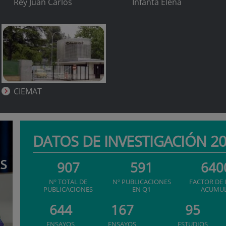
Rey Juan Carlos
Infanta Elena
CIEMAT
DATOS DE INVESTIGACIÓN 2
907
591
640
Nº TOTAL DE
Nº PUBLICACIONES
FACTOR DE
PUBLICACIONES
EN Q1
ACUMU
644
167
95
ENSAYOS
ENSAYOS
ESTUDIOS