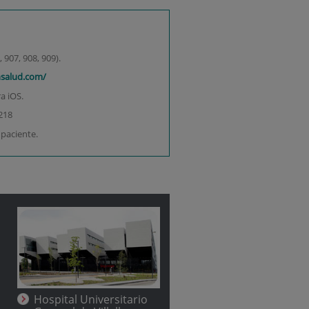
 907, 908, 909).
nsalud.com/
a iOS.
218
 paciente.
Hospital Universitario