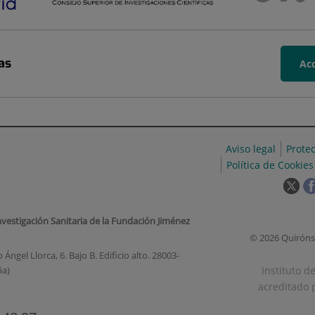
as
Acc
Aviso legal
Prote
Política de Cookies
Est
enl
se
nvestigación Sanitaria de la Fundación Jiménez
abr
© 2026 Quiróns
en
Ángel Llorca, 6. Bajo B. Edificio alto. 28003-
una
Instituto d
ña)
ven
acreditado p
nue