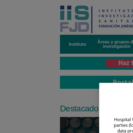
Saltar
al
contenido
Áreas y grupos 
Instituto
investigación
Destacados
Hospital 
Número
parties (
de
data pro
diapositivas: