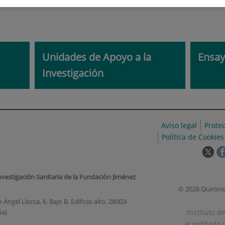
Unidades de Apoyo a la
Ensay
Investigación
Aviso legal
Prote
Política de Cookies
Est
enl
se
nvestigación Sanitaria de la Fundación Jiménez
abr
© 2026 Quiróns
en
Ángel Llorca, 6. Bajo B. Edificio alto. 28003-
una
Instituto d
ña)
ven
acreditado p
nue