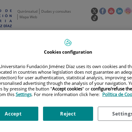
Este
Este
Este
Este
Quirónsalud
Dudas y consultas
enlace
enlace
enlace
enla
Mapa Web
Enlace
se
se
se
se
a
abrirá
abrirá
abrirá
abrir
una
Selecto
Idi
esp
en
en
en
en
aplicación
de
act
una
una
una
una
externa.
idioma
ventana
ventana
ventana
vent
de
Actividad
Unidades
Formación y
Actual
Cookies configuration
científica
de apoyo
Empleo
nueva.
nueva.
nueva.
nuev
Universitario Fundación Jiménez Díaz uses its own cookies and th
located in countries whose legislation does not guarantee an adequ
tection) for user authentication, statistical analysis, improving s
rsonalised advertising through the analysis of your navigation. Y
es by pressing the button "
Accept cookies
" or
configure/refuse th
rom this
Settings
. For more information click here:
Política de Co
Accept
Reject
Setting
oyo