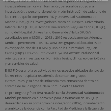
El IIS-FJD, UAM cuenta con un
colectivo de personas
integrado por
investigadores senior y en formación, personal de apoyo a la
investigación, y personal de gestión y administración de cada uno de
los centros que lo componen (FJD y Universidad Autónoma de
Madrid (UAM)) y los investigadores, tanto del Hospital Universitario
Infanta Elena (HUIE) y Hospital Universitario Rey Juan Carlos (HURJC),
como del Hospital Universitario General de Villalba (HUGV),
acreditados por el ISCIII en 2013 y 2016 respectivamente. Además,
tambien pertenecen al IIS-FJD, UAM tres grupos colaboradores de
investigación, dos del CIEMAT y uno de la Universidad Rey Juan
Carlos (URJC). Este conjunto constituye
una estructura funcional
orientada a la investigación biomédica básica, clínica, epidemiológica
y en servicios de salud.
El IIS-FJD desarrolla su actividad en
los espacios ubicados
dentro de
los recintos hospitalarios además de contar con grupos
extramurales, y su área de influencia está enmarcada dentro del
sistema de salud regional de la Comunidad de Madrid.
La prolongada y fructífera
relación con la Universidad Autónoma de
Madrid
, plasmada en el convenio para la formación del IIS-FJD y
desarrollada en su primer plan de integración (2009), incumbe tanto
al ámbito de la docencia con la Facultad de Medicina y la Escuela de