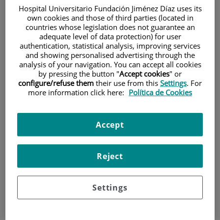
Hospital Universitario Fundación Jiménez Díaz uses its
INICIO
|
INSTITUTO
own cookies and those of third parties (located in
countries whose legislation does not guarantee an
|
EL INSTITUTO DE INVESTIGACIÓN
adequate level of data protection) for user
authentication, statistical analysis, improving services
El Instituto de
and showing personalised advertising through the
analysis of your navigation. You can accept all cookies
Investigación
by pressing the button "
Accept cookies
" or
configure/refuse them
their use from this
Settings
. For
more information click here:
Política de Cookies
Actualización de datos a 26/01/2026
El Instituto de Investigación Sanitaria de la Fundación Jiménez Díaz
Accept
(IIS-FJD, UAM) es una entidad con una prolongada trayectoria de
compromiso con la investigación y la docencia, además de su
actividad clínica y asistencial.
Reject
Su
objetivo
es impulsar, promover y fomentar la investigación de
excelencia, el conocimiento científico y tecnológico, la docencia y la
Settings
formación en el Hospital, y facilitar que los avances en la
investigación y la innovación se trasladen de la manera más eficiente
posible a la práctica asistencial.