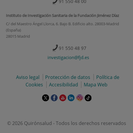
91 550 48 00
Instituto de Investigación Sanitaria de la Fundación Jiménez Díaz
C/ del Maestro Ángel Llorca, 6. Bajo B. Edificio alto. 28003-Madrid
(España)
28015 Madrid
91 550 48 97
investigacion@fjd.es
Aviso legal
Protección de datos
Política de
Cookies
Accesibilidad
Mapa Web
Este
Este
Este
Este
Este
Enlace
enlace
enlace
enlace
enlace
enlace
a
se
se
se
se
se
una
abrirá
abrirá
abrirá
abrirá
abrirá
aplicación
en
en
en
en
en
externa.
© 2026 Quirónsalud - Todos los derechos reservados
una
una
una
una
una