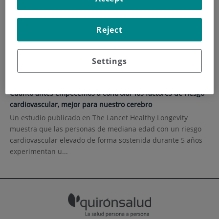
INICIO
|
ACTUALIDAD
|
CONTENIDOS DE SALUD
Reject
Contenidos de salud
Settings
11 de septiembre de 2023
Cuanto antes empecemos a controlar los factores de riesgo
cardiovascular, mejor para nuestro cerebro
Un estudio publicado en The Lancet Healthy Longevity
muestra que las personas de mediana edad con un riesgo
cardiovascular elevado de forma sostenida durante 5 años
experimentan u...