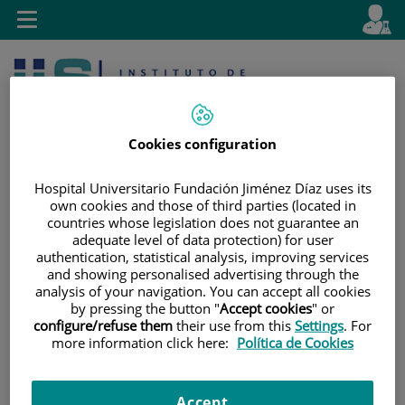
Saltar al contenido
E
Idiom
Toggle
es
navigation
activo
Cookies configuration
Hospital Universitario Fundación Jiménez Díaz uses its
own cookies and those of third parties (located in
countries whose legislation does not guarantee an
Saltar
Selector
Buscar
adequate level of data protection) for user
al
de
authentication, statistical analysis, improving services
contenido
idioma
and showing personalised advertising through the
analysis of your navigation. You can accept all cookies
by pressing the button "
Accept cookies
" or
configure/refuse them
their use from this
Settings
. For
more information click here:
Política de Cookies
Accept