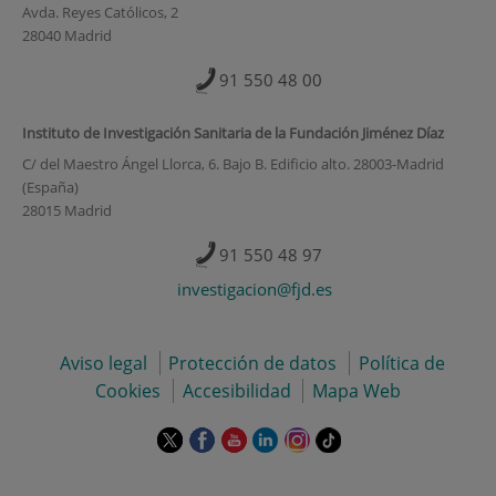
Avda. Reyes Católicos, 2
28040 Madrid
91 550 48 00
Instituto de Investigación Sanitaria de la Fundación Jiménez Díaz
C/ del Maestro Ángel Llorca, 6. Bajo B. Edificio alto. 28003-Madrid
(España)
28015 Madrid
91 550 48 97
investigacion@fjd.es
Aviso legal
Protección de datos
Política de
Cookies
Accesibilidad
Mapa Web
Este
Este
Este
Este
Este
Enlace
enlace
enlace
enlace
enlace
enlace
a
se
se
se
se
se
una