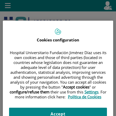
Saltar al contenido
E
Idiom
Toggle
es
navigation
activo
Cookies configuration
Hospital Universitario Fundación Jiménez Díaz uses its
own cookies and those of third parties (located in
countries whose legislation does not guarantee an
Saltar
Selector
Buscar
adequate level of data protection) for user
al
de
authentication, statistical analysis, improving services
contenido
idioma
and showing personalised advertising through the
analysis of your navigation. You can accept all cookies
by pressing the button "
Accept cookies
" or
configure/refuse them
their use from this
Settings
. For
more information click here:
Política de Cookies
Accept