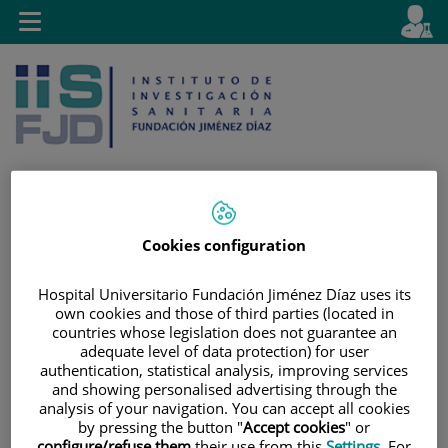
Saltar al contenido
E
Idiom
Toggle
es
navigation
activo
Cookies configuration
Saltar
Selector
Buscar
al
de
contenido
idioma
Hospital Universitario Fundación Jiménez Díaz uses its
own cookies and those of third parties (located in
countries whose legislation does not guarantee an
adequate level of data protection) for user
authentication, statistical analysis, improving services
and showing personalised advertising through the
analysis of your navigation. You can accept all cookies
by pressing the button "
Accept cookies
" or
configure/refuse them
their use from this
Settings
. For