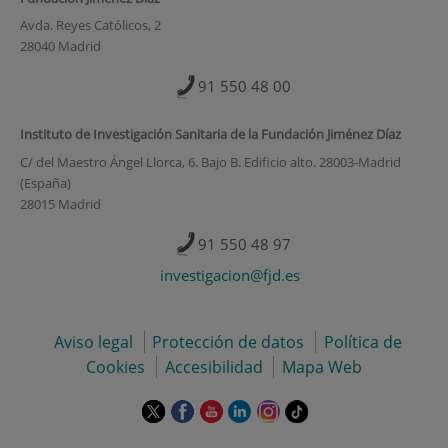
Avda. Reyes Católicos, 2
28040 Madrid
91 550 48 00
Instituto de Investigación Sanitaria de la Fundación Jiménez Díaz
C/ del Maestro Ángel Llorca, 6. Bajo B. Edificio alto. 28003-Madrid
(España)
28015 Madrid
91 550 48 97
investigacion@fjd.es
Aviso legal
Protección de datos
Política de
Cookies
Accesibilidad
Mapa Web
Este
Este
Este
Este
Este
Enlace
enlace
enlace
enlace
enlace
enlace
a