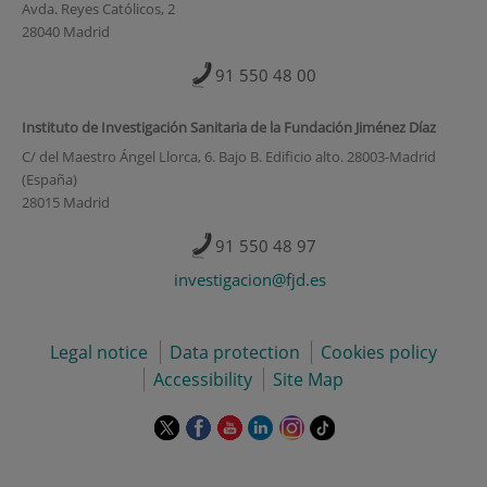
Avda. Reyes Católicos, 2
28040 Madrid
91 550 48 00
Instituto de Investigación Sanitaria de la Fundación Jiménez Díaz
C/ del Maestro Ángel Llorca, 6. Bajo B. Edificio alto. 28003-Madrid
(España)
28015 Madrid
91 550 48 97
investigacion@fjd.es
Legal notice
Data protection
Cookies policy
Accessibility
Site Map
This
This
This
This
This
Link
link
link
link
link
link
to
will
will
will
will
will
external