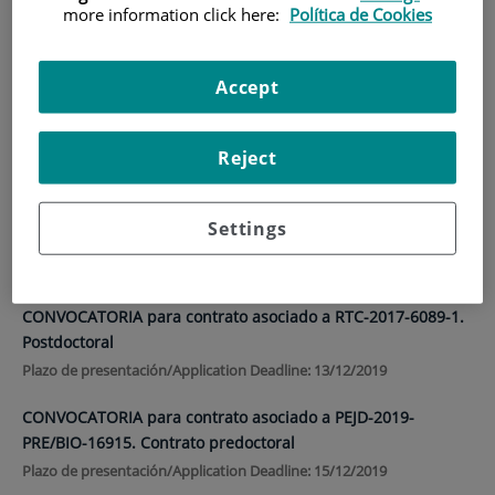
more information click here:
Política de Cookies
HOME
|
TRAINING AND EMPLOYMENT
|
EMPLOYMENT OFFERS
Accept
Employment offers
Reject
CONVOCATORIA para contrato asociado a RD16/0009/0001.
Settings
Contrato predoctoral
Plazo de presentación: 16/12/2019
CONVOCATORIA para contrato asociado a RTC-2017-6089-1.
Postdoctoral
Plazo de presentación/Application Deadline: 13/12/2019
CONVOCATORIA para contrato asociado a PEJD-2019-
PRE/BIO-16915. Contrato predoctoral
Plazo de presentación/Application Deadline: 15/12/2019