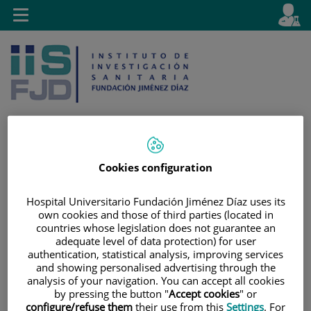
Jump to content
L
Active
Toggle
en
navigation
langu
Cookies configuration
Jump
Language
Search
to
selector
Hospital Universitario Fundación Jiménez Díaz uses its
content
own cookies and those of third parties (located in
countries whose legislation does not guarantee an
adequate level of data protection) for user
authentication, statistical analysis, improving services
and showing personalised advertising through the
analysis of your navigation. You can accept all cookies
by pressing the button "
Accept cookies
" or
configure/refuse them
their use from this
Settings
. For