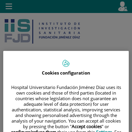
Jump to content
L
Active
Toggle
en
navigation
langu
Cookies configuration
Jump
Language
Search
to
selector
content
Hospital Universitario Fundación Jiménez Díaz uses its
own cookies and those of third parties (located in
countries whose legislation does not guarantee an
adequate level of data protection) for user
authentication, statistical analysis, improving services
and showing personalised advertising through the
analysis of your navigation. You can accept all cookies
by pressing the button "
Accept cookies
" or
configure/refuse them
their use from this
Settings
. For