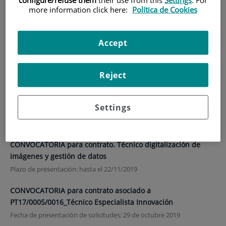
more information click here:
Política de Cookies
HOME
|
TRAINING AND EMPLOYMENT
|
EMPLOYMENT OFFERS
Accept
Employment offers
Reject
CANDIDATOS para “Beca predoctoral a la Fundación
Settings
Conchita Rábago de Jiménez Díaz”
Plazo de presentación
: hasta el 18 de Noviembre de 2019 ( a las 15h)
CONVOCATORIA para contrato. Técnico digitalización de
imágenes y gestión de datos
Plazo de presentación: hasta el 22/11/2019
CONVOCATORIA para contrato asociado a
PT17/0005/0016_Técnico Especialista Innovación
Fecha de presentación de solicitudes: 29 de octubre 2019