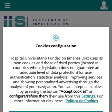
Saltar al contenido
E
Idiom
Toggle
es
navigation
activo
Cookies configuration
Hospital Universitario Fundación Jiménez Díaz uses its
Saltar
Selector
Buscar
own cookies and those of third parties (located in
countries whose legislation does not guarantee an
al
de
adequate level of data protection) for user
contenido
idioma
authentication, statistical analysis, improving services
and showing personalised advertising through the
analysis of your navigation. You can accept all cookies
by pressing the button "
Accept cookies
" or
configure/refuse them
their use from this
Settings
. For
more information click here:
Política de Cookies