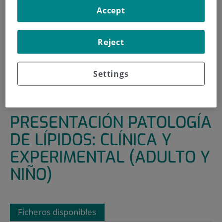
Accept
INICIO
|
ÁREAS Y GRUPOS DE INVESTIGACIÓN
|
ENFERMEDADES RENALES, METABÓLICAS Y
Reject
CARDIOVASCULARES
|
PATOLOGÍA DE LÍPIDOS: CLÍNICA Y EXPERIMENTAL
(ADULTO Y NIÑO)
Settings
|
PRESENTACIÓN PATOLOGÍA DE LÍPIDOS: CLÍNICA Y
EXPERIMENTAL (ADULTO Y NIÑO)
PRESENTACIÓN PATOLOGÍA
DE LÍPIDOS: CLÍNICA Y
EXPERIMENTAL (ADULTO Y
NIÑO)
Ficheros disponibles