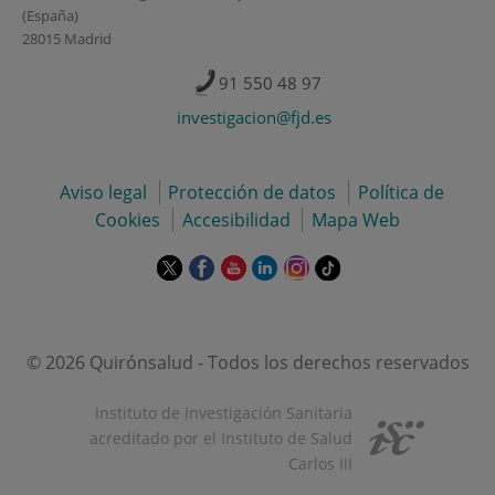
(España)
28015 Madrid
91 550 48 97
investigacion@fjd.es
Aviso legal
Protección de datos
Política de
Cookies
Accesibilidad
Mapa Web
Este
Este
Este
Este
Este
Enlace
enlace
enlace
enlace
enlace
enlace
a
se
se
se
se
se
una
abrirá
abrirá
abrirá
abrirá
abrirá
aplicación
en
en
en
en
en
externa.
© 2026 Quirónsalud - Todos los derechos reservados
una
una
una
una
una
ventana
ventana
ventana
ventana
ventana
Instituto de Investigación Sanitaria
nueva.
nueva.
nueva.
nueva.
nueva.
acreditado por el Instituto de Salud
Carlos III