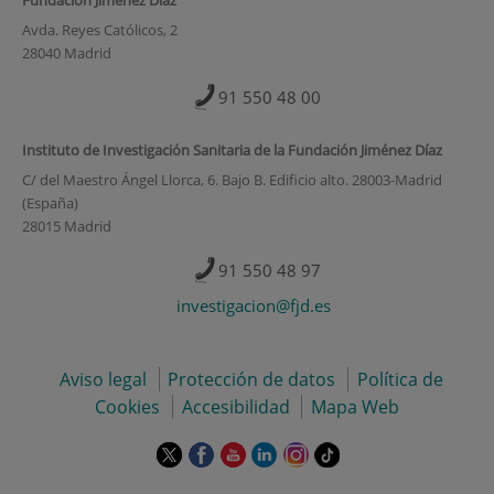
Avda. Reyes Católicos, 2
28040 Madrid
91 550 48 00
Instituto de Investigación Sanitaria de la Fundación Jiménez Díaz
C/ del Maestro Ángel Llorca, 6. Bajo B. Edificio alto. 28003-Madrid
(España)
28015 Madrid
91 550 48 97
investigacion@fjd.es
Aviso legal
Protección de datos
Política de
Cookies
Accesibilidad
Mapa Web
Este
Este
Este
Este
Este
Enlace
enlace
enlace
enlace
enlace
enlace
a