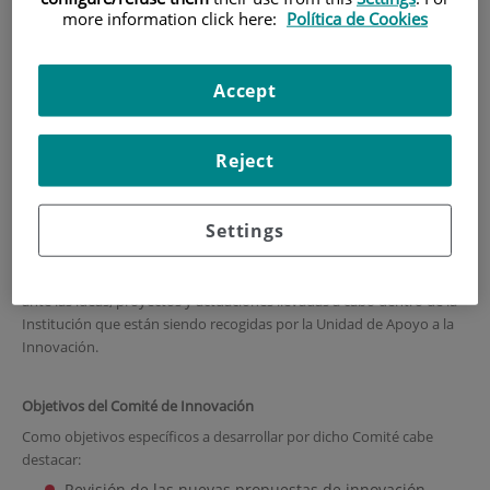
more information click here:
Política de Cookies
INICIO
|
INNOVACIÓN Y TRANSFERENCIA
|
6. COMITÉ DE INNOVACIÓN
Accept
6. COMITÉ DE INNOVACIÓN
Reject
Actualización de datos a 26/08/2025
Settings
En el año 2017, con motivo de la Certificación en Sistemas de Gestión
de I+D+i del Instituto bajo la Norma UNE166002, se creó el Comité de
Innovación con el objetivo de establecer unas pautas de actuación
ante las ideas, proyectos y actuaciones llevadas a cabo dentro de la
Institución que están siendo recogidas por la Unidad de Apoyo a la
Innovación.
Objetivos del Comité de Innovación
Como objetivos específicos a desarrollar por dicho Comité cabe
destacar:
Revisión de las nuevas propuestas de innovación.