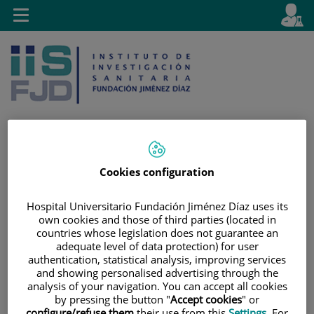
Saltar al contenido
E
Idiom
Toggle
es
navigation
activo
Cookies configuration
Saltar
Selector
Buscar
al
de
contenido
idioma
Hospital Universitario Fundación Jiménez Díaz uses its
own cookies and those of third parties (located in
countries whose legislation does not guarantee an
adequate level of data protection) for user
authentication, statistical analysis, improving services
and showing personalised advertising through the
analysis of your navigation. You can accept all cookies
by pressing the button "
Accept cookies
" or
configure/refuse them
their use from this
Settings
. For