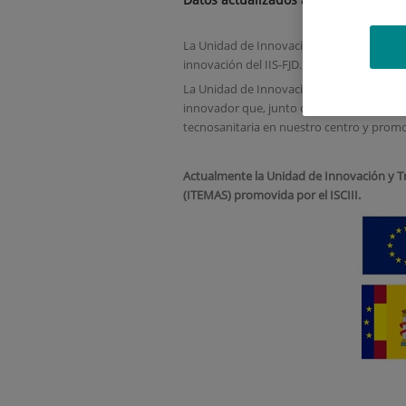
La Unidad de Innovación y Transferencia d
innovación del IIS-FJD. Está dirigida por la
La Unidad de Innovación cuenta con un equ
innovador que, junto con personal de gest
tecnosanitaria en nuestro centro y promo
Actualmente la Unidad de Innovación y Tr
(ITEMAS) promovida por el ISCIII.