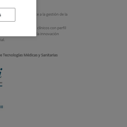
s
ransversal de soporte a la gestión de la
 Alberto Ortiz.
cos e investigadores clínicos con perfil
ncargan de identificar la innovación
al.
e Tecnologías Médicas y Sanitarias