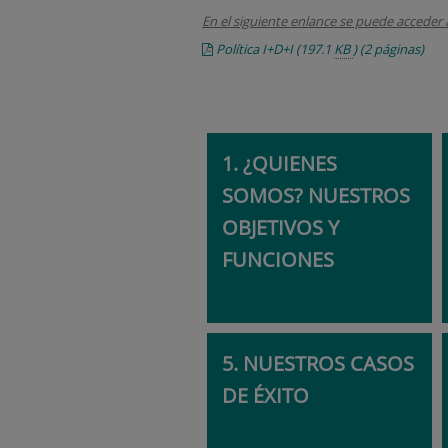
En el siguiente enlance se puede acceder a
Política I+D+I
(197.1
KB
)
(2 páginas)
1. ¿QUIENES
SOMOS? NUESTROS
OBJETIVOS Y
FUNCIONES
5. NUESTROS CASOS
DE ÉXITO