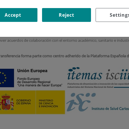
Accept
Reject
Setting
el IIS-Fundación Jiménez Díaz (IIS-FJD) ha sido creada
en 2013 como Unidad t
 Directora Científica del IIS-FJD, la Dra. Carmen Ayuso, y coordinada por el Dr.
ipo de apoyo multidisciplinar de profesionales que engloba científicos bási
ión de proyectos, personal de plataformas tecnológicas y de servicios, se e
ver acuerdos de colaboración con el entorno académico, sanitario e industri
ansferencia forma parte como centro adherido de la Plataforma Española d