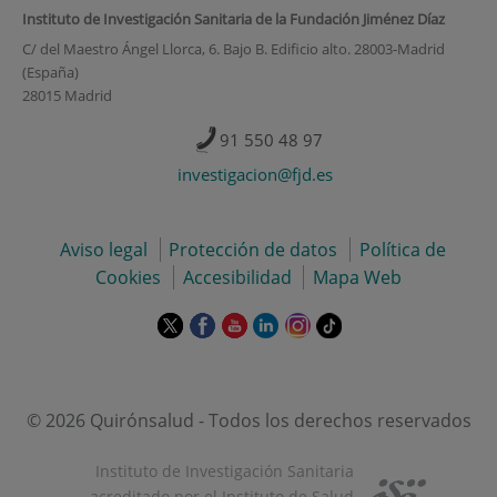
Instituto de Investigación Sanitaria de la Fundación Jiménez Díaz
C/ del Maestro Ángel Llorca, 6. Bajo B. Edificio alto. 28003-Madrid
(España)
28015 Madrid
91 550 48 97
investigacion@fjd.es
Aviso legal
Protección de datos
Política de
Cookies
Accesibilidad
Mapa Web
Este
Este
Este
Este
Este
Enlace
enlace
enlace
enlace
enlace
enlace
a
se
se
se
se
se
una
abrirá
abrirá
abrirá
abrirá
abrirá
aplicación
en
en
en
en
en
externa.
© 2026 Quirónsalud - Todos los derechos reservados
una
una
una
una
una
ventana
ventana
ventana
ventana
ventana
Instituto de Investigación Sanitaria
nueva.
nueva.
nueva.
nueva.
nueva.
acreditado por el Instituto de Salud