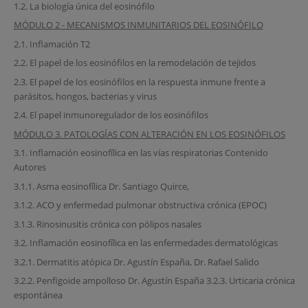
1.2. La biología única del eosinófilo
MÓDULO 2 - MECANISMOS INMUNITARIOS DEL EOSINÓFILO
2.1. Inflamación T2
2.2. El papel de los eosinófilos en la remodelación de tejidos
2.3. El papel de los eosinófilos en la respuesta inmune frente a
parásitos, hongos, bacterias y virus
2.4. El papel inmunoregulador de los eosinófilos
MÓDULO 3. PATOLOGÍAS CON ALTERACIÓN EN LOS EOSINÓFILOS
3.1. Inflamación eosinofílica en las vías respiratorias Contenido
Autores
3.1.1. Asma eosinofílica Dr. Santiago Quirce,
3.1.2. ACO y enfermedad pulmonar obstructiva crónica (EPOC)
3.1.3. Rinosinusitis crónica con pólipos nasales
3.2. Inflamación eosinofílica en las enfermedades dermatológicas
3.2.1. Dermatitis atópica Dr. Agustín España, Dr. Rafael Salido
3.2.2. Penfigoide ampolloso Dr. Agustín España 3.2.3. Urticaria crónica
espontánea