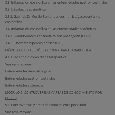
3.3. Inflamación eosinofílica en las enfermedades gastrointestinales
3.3.1. Esofagitis eosinofílica
3.3.2. Gastritis Dr. Cecilio Santander eosinofílica/gastroenteritis
eosinofílica
3.4. Inflamación eosinofílica en las enfermedades sistémicas
3.4.1. Granulomatosis eosinofílica con poliangeítis (EGPA)
3.4.2. Síndrome hipereosinofílico (HES)
MÓDULO 4. EL EOSINÓFILO COMO DIANA TERAPÉUTICA
4.1. El eosinófilo como diana terapéutica
Vías respiratorias
Enfermedades dermatológicas
Enfermedades gastrointestinales
Enfermedades sistémicas
MÓDULO 5. CONTROVERSIAS Y ÁREAS DE CONOCIMIENTO POR
CUBRIR
5.1. Controversias y áreas de conocimiento por cubrir
Vías respiratorias