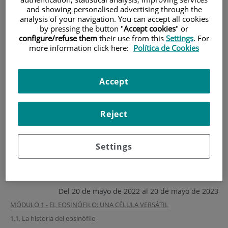
and showing personalised advertising through the
INICIO
|
FORMACIÓN Y EMPLEO
analysis of your navigation. You can accept all cookies
by pressing the button "
Accept cookies
" or
|
PLAN DE FORMACIÓN
configure/refuse them
their use from this
Settings
. For
|
CURSO ON-LINE SOBRE EL PAPEL DE LOS
more information click here:
Política de Cookies
EOSINÓFILOS EN LAS ENFERMEDADES INFLAMATORIAS
Curso on-line sobre el
Accept
papel de los eosinófilos en
Reject
las enfermedades
inflamatorias
Settings
http://www.cursoinflamacioneosinofilica.com/
Del 20 de mayo de 2022 al 20 de mayo de 2023
MÓDULO 1 - EL EOSINÓFILO: UNA CÉLULA VERSÁTIL
1.1. La historia del eosinófilo