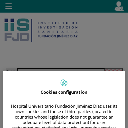
Saltar al contenido
E
Idiom
Toggle
es
navigation
activo
Saltar
Selector
Buscar
al
de
contenido
idioma
Cookies configuration
Hospital Universitario Fundación Jiménez Díaz uses its
own cookies and those of third parties (located in
countries whose legislation does not guarantee an
adequate level of data protection) for user
authentication, statistical analysis, improving services