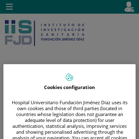
Saltar al contenido
E
Idiom
Toggle
es
navigation
activo
Saltar
Selector
Buscar
al
de
Cookies configuration
contenido
idioma
Hospital Universitario Fundación Jiménez Díaz uses its
own cookies and those of third parties (located in
countries whose legislation does not guarantee an
adequate level of data protection) for user
authentication, statistical analysis, improving services
and showing personalised advertising through the
analysis of your navigation. You can accept all cookies