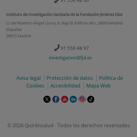
Instituto de Investigación Sanitaria de la Fundación Jiménez Díaz
C/ del Maestro Ángel Llorca, 6. Bajo B. Edificio alto. 28003-Madrid
(España)
28015 Madrid
91 550 48 97
investigacion@fjd.es
Aviso legal
Protección de datos
Política de
Cookies
Accesibilidad
Mapa Web
Este
Este
Este
Este
Este
Enlace
enlace
enlace
enlace
enlace
enlace
a
se
se
se
se
se
una
abrirá
abrirá
abrirá
abrirá
abrirá
aplicación
en
en
en
en
en
externa.
© 2026 Quirónsalud - Todos los derechos reservados
una
una
una
una
una
ventana
ventana
ventana
ventana
ventana