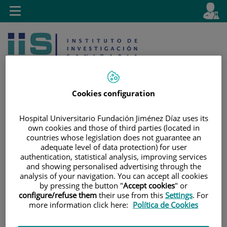
Saltar al contenido
E
Idiom
Toggle
es
navigation
activo
Cookies configuration
Hospital Universitario Fundación Jiménez Díaz uses its
Saltar
Selector
Buscar
own cookies and those of third parties (located in
al
de
countries whose legislation does not guarantee an
adequate level of data protection) for user
contenido
idioma
authentication, statistical analysis, improving services
and showing personalised advertising through the
analysis of your navigation. You can accept all cookies
by pressing the button "
Accept cookies
" or
configure/refuse them
their use from this
Settings
. For
more information click here:
Política de Cookies