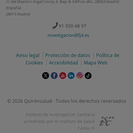
C/ del Maestro Ángel Llorca, 6. Bajo B. Edificio alto. 28003-Madrid
(España)
28015 Madrid
91 550 48 97
investigacion@fjd.es
Aviso legal
Protección de datos
Política de
Cookies
Accesibilidad
Mapa Web
Este
Este
Este
Este
Este
Enlace
enlace
enlace
enlace
enlace
enlace
a
se
se
se
se
se
una
abrirá
abrirá
abrirá
abrirá
abrirá
aplicación
en
en
en
en
en
externa.
© 2026 Quirónsalud - Todos los derechos reservados
una
una
una
una
una
ventana
ventana
ventana
ventana
ventana
Instituto de Investigación Sanitaria
nueva.
nueva.
nueva.
nueva.
nueva.
acreditado por el Instituto de Salud
Carlos III