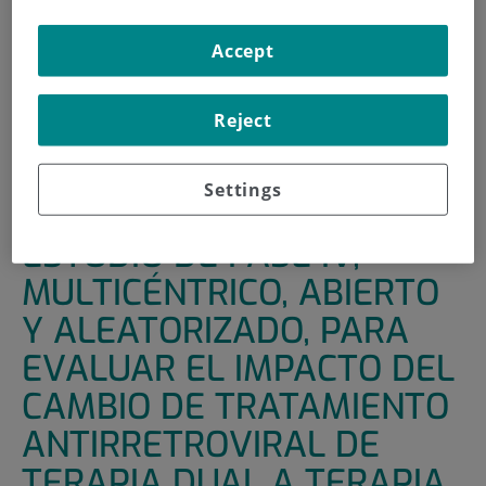
INICIO
|
UNIDADES DE APOYO
|
ENSAYOS CLÍNICOS
Accept
|
ESTUDIO DE FASE IV, MULTICÉNTRICO, ABIERTO Y
ALEATORIZADO, PARA EVALUAR EL IMPACTO DEL
CAMBIO DE TRATAMIENTO ANTIRRETROVIRAL DE
Reject
TERAPIA DUAL A TERAPIA TRIPLE SOBRE LA
INFLAMACION EN PACIENTES CON INFECCIÓN POR VIH
Settings
TIPO 1.
ESTUDIO DE FASE IV,
MULTICÉNTRICO, ABIERTO
Y ALEATORIZADO, PARA
EVALUAR EL IMPACTO DEL
CAMBIO DE TRATAMIENTO
ANTIRRETROVIRAL DE
TERAPIA DUAL A TERAPIA