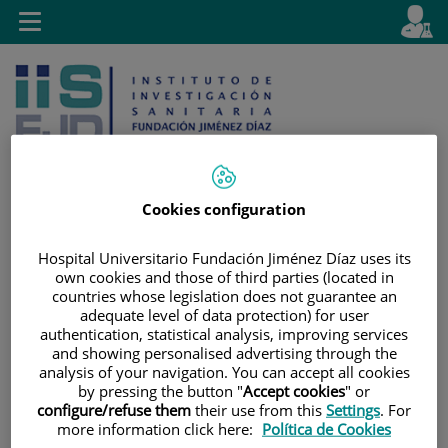
Saltar al contenido
E
Idiom
Toggle
es
navigation
activo
Cookies configuration
Saltar
Selector
Buscar
Hospital Universitario Fundación Jiménez Díaz uses its
al
de
own cookies and those of third parties (located in
contenido
idioma
countries whose legislation does not guarantee an
adequate level of data protection) for user
authentication, statistical analysis, improving services
and showing personalised advertising through the
analysis of your navigation. You can accept all cookies
by pressing the button "
Accept cookies
" or
configure/refuse them
their use from this
Settings
. For
more information click here:
Política de Cookies