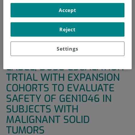
INICIO
|
UNIDADES DE APOYO
|
ENSAYOS CLÍNICOS
Accept
|
FIRST-IN-HUMAN, OPEN-LABEL, DOSE-ESCALATION
TRTIAL WITH EXPANSION COHORTS TO EVALUATE SAFETY
Reject
OF GEN1046 IN SUBJECTS WITH MALIGNANT SOLID
TUMORS
Settings
FIRST-IN-HUMAN, OPEN-
LABEL, DOSE-ESCALATION
TRTIAL WITH EXPANSION
COHORTS TO EVALUATE
SAFETY OF GEN1046 IN
SUBJECTS WITH
MALIGNANT SOLID
TUMORS