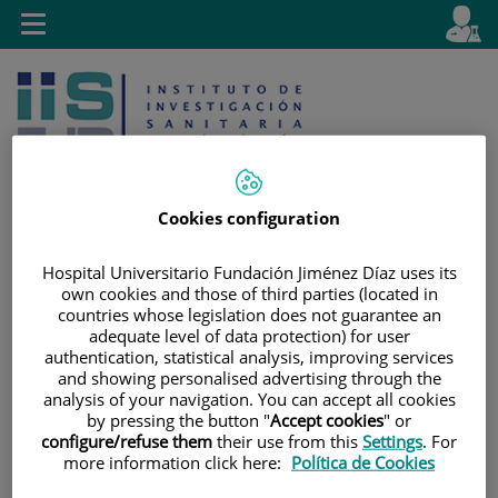
Saltar al contenido
E
Idiom
Toggle
es
navigation
activo
Cookies configuration
Hospital Universitario Fundación Jiménez Díaz uses its
Saltar
Selector
Buscar
own cookies and those of third parties (located in
al
de
countries whose legislation does not guarantee an
contenido
idioma
adequate level of data protection) for user
authentication, statistical analysis, improving services
and showing personalised advertising through the
analysis of your navigation. You can accept all cookies
by pressing the button "
Accept cookies
" or
configure/refuse them
their use from this
Settings
. For
more information click here:
Política de Cookies