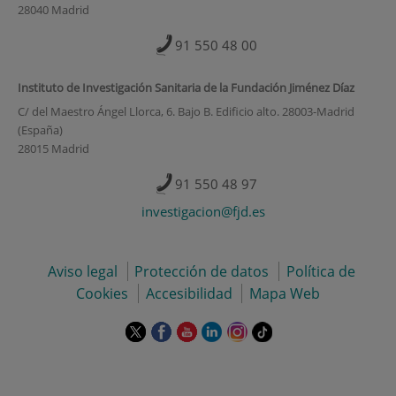
28040 Madrid
91 550 48 00
Instituto de Investigación Sanitaria de la Fundación Jiménez Díaz
C/ del Maestro Ángel Llorca, 6. Bajo B. Edificio alto. 28003-Madrid
(España)
28015 Madrid
91 550 48 97
investigacion@fjd.es
Aviso legal
Protección de datos
Política de
Cookies
Accesibilidad
Mapa Web
Este
Este
Este
Este
Este
Enlace
enlace
enlace
enlace
enlace
enlace
a
se
se
se
se
se
una
abrirá
abrirá
abrirá
abrirá
abrirá
aplicación