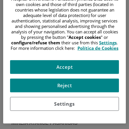
own cookies and those of third parties (located in
countries whose legislation does not guarantee an
adequate level of data protection) for user
authentication, statistical analysis, improving services
and showing personalised advertising through the
analysis of your navigation. You can accept all cookies
by pressing the button "
Accept cookies
" or
MIGUEL LEÓN ARELLANO
configure/refuse them
their use from this
Settings
.
Cirugía General y del Aparato Digestivo, Cuello y Mama
For more information click here:
Política de Cookies
Accept
Reject
Settings
MIREIA ATANCE PASARISAS