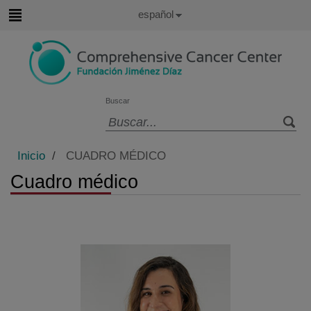
Saltar al contenido
Idioma
Español
Activo
Saltar
al
contenido
Buscar
Selector
de
Inicio
/
CUADRO MÉDICO
idioma
Cuadro médico