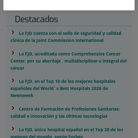
Destacados
›
La FJD cuenta con el sello de seguridad y calidad
clínica de la Joint Commission International
›
La FJD, acreditada como Comprehensive Cancer
Center, por su abordaje , multidisciplinar e integral del
cáncer
›
La FJD, en el Top 10 de los mejores hospitales
españoles del World´s Best Hospitals 2026 de
Newsweek
›
Centro de Formación de Profesiones Sanitarias:
calidad e innovación y las últimas tecnologías
›
La FJD, único hospital español en el Top 20 de los
mejores del mundo, según Forbes