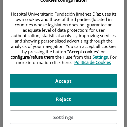
Cookies configuration
Hospital Universitario Fundación Jiménez Díaz uses its
own cookies and those of third parties (located in
countries whose legislation does not guarantee an
adequate level of data protection) for user
Investigación
authentication, statistical analysis, improving services
and showing personalised advertising through the
analysis of your navigation. You can accept all cookies
by pressing the button "
Accept cookies
" or
configure/refuse them
their use from this
Settings
. For
more information click here:
Política de Cookies
Accept
Docencia
Reject
Teléfono de atención al usuario
Settings
900 301 013