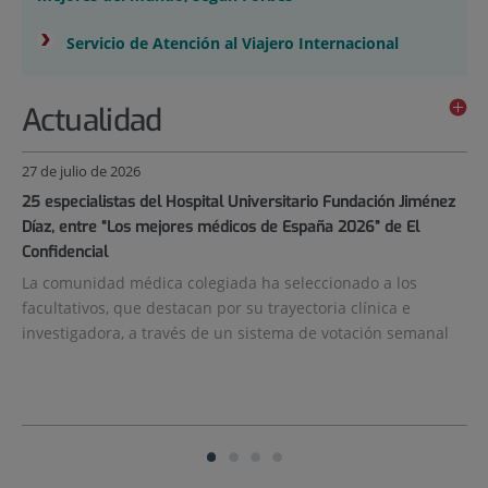
›
Servicio de Atención al Viajero Internacional
Actualidad
Número
27 de julio de 2026
22 
de
OP
25 especialistas del Hospital Universitario Fundación Jiménez
Lo
diapositivas:
Díaz, entre “Los mejores médicos de España 2026” de El
se
4
Confidencial
co
l
La comunidad médica colegiada ha seleccionado a los
La
facultativos, que destacan por su trayectoria clínica e
“I
investigadora, a través de un sistema de votación semanal
Va
Diapositiva
Diapositiva
Diapositiva
Diapositiva
Diapositiva
Diapositiva
1
1
activa
2
3
4
de