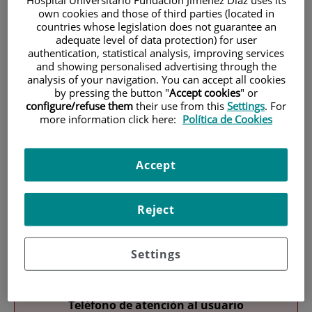
own cookies and those of third parties (located in
countries whose legislation does not guarantee an
adequate level of data protection) for user
authentication, statistical analysis, improving services
and showing personalised advertising through the
analysis of your navigation. You can accept all cookies
by pressing the button "
Accept cookies
" or
configure/refuse them
their use from this
Settings
. For
Investigación
more information click here:
Política de Cookies
Accept
Reject
Docencia
Settings
Teléfono de atención al usuario