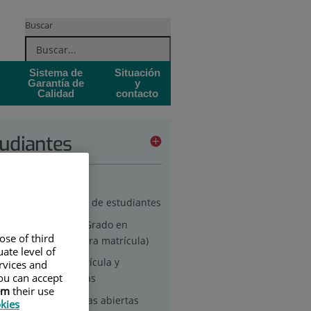
Buscar
Sistema de
Situación
Garantía de
y
Calidad
contacto
udiantes
turos estudiantes
Acceso y admisión de estudiantes
Matriculación en Grado en
ose of third
Enfermería (primera matrícula)
ate level of
Anulación de matrícula y
ervices and
ou can accept
devolución de tasas
em
their use
Jornadas de puertas abiertas
okies