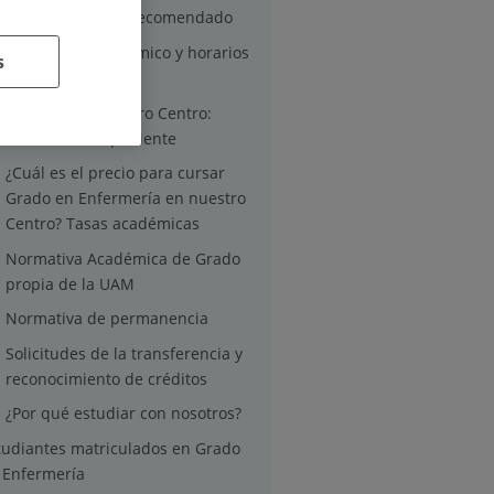
Perfil de ingreso recomendado
Calendario Académico y horarios
s
de clases
Traslado desde otro Centro:
traslado de expediente
¿Cuál es el precio para cursar
Grado en Enfermería en nuestro
Centro? Tasas académicas
Normativa Académica de Grado
propia de la UAM
Normativa de permanencia
Solicitudes de la transferencia y
reconocimiento de créditos
¿Por qué estudiar con nosotros?
tudiantes matriculados en Grado
 Enfermería