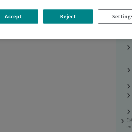
Accept
Reject
Setting
Es
en