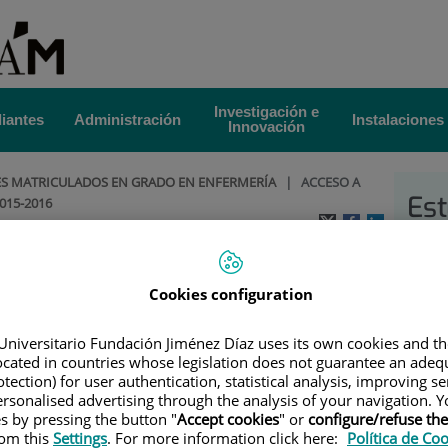
Investigación e
iantes
Administración
Instalaciones
Innovación
ES MATRICULADOS EN GRADO EN ENFERMERÍA
|
ACCESO A
Est
015-2016
S 2015-2016
Fu
Cookies configuration
Universitario Fundación Jiménez Díaz uses its own cookies and th
located in countries whose legislation does not guarantee an adequ
tection) for user authentication, statistical analysis, improving s
rsonalised advertising through the analysis of your navigation. Y
es by pressing the button "
Accept cookies
" or
configure/refuse th
rom this
Settings
. For more information click here:
Política de Co