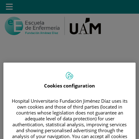
Saltar al contenido
Toggle
navigation
Saltar
Buscar
al
contenido
Cookies configuration
INICIO
|
ESTUDIANTES
Hospital Universitario Fundación Jiménez Díaz uses its
|
ESTUDIANTES MATRICULADOS EN GRADO EN
own cookies and those of third parties (located in
ENFERMERÍA
countries whose legislation does not guarantee an
adequate level of data protection) for user
|
ACCESO A GUIAS DOCENTES
authentication, statistical analysis, improving services
|
GUÍAS DOCENTES 2018-2019
and showing personalised advertising through the
analysis of your navigation. You can accept all cookies
|
GUÍAS DOCENTES DE CUARTO DE GRADO