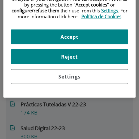
by pressing the button "
Accept cookies
" or
ESTUDIOS 537)
configure/refuse them
their use from this
Settings
. For
|
PRIMER SEMESTRE 22-23 (4º CURSO)
more information click here:
Política de Cookies
Primer Semestre 22-23
Accept
(4º Curso)
Reject
Ficheros disponibles
Settings
Planes de Emergencia 22-23
317
KB
Prácticas Tuteladas V 22-23
174
KB
Salud Digital 22-23
300
KB