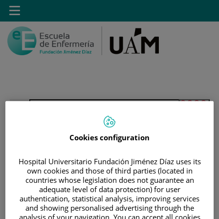
Saltar al contenido
Toggle
navigation
Saltar
Buscar
al
contenido
Cookies configuration
INICIO
|
ESTUDIANTES
|
ESTUDIANTES MATRICULADOS EN GRADO EN
Hospital Universitario Fundación Jiménez Díaz uses its
own cookies and those of third parties (located in
ENFERMERÍA
countries whose legislation does not guarantee an
|
ACCESO A GUIAS DOCENTES
adequate level of data protection) for user
authentication, statistical analysis, improving services
|
GUÍAS DOCENTES 2022-2023
and showing personalised advertising through the
|
GUÍAS DOCENTES DE 4º CURSO 22-23 (PLAN DE
analysis of your navigation. You can accept all cookies