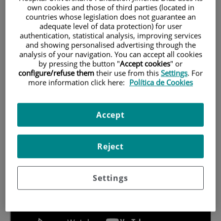
2. Matrícula
own cookies and those of third parties (located in
countries whose legislation does not guarantee an
adequate level of data protection) for user
Debes realizar la matrícula por internet en la web de la UAM, más
authentication, statistical analysis, improving services
abajo encontrarás un enlace que te llevará a la aplicación donde
and showing personalised advertising through the
prodrás realizarla. En el siguiente vídeo te explicamos cómo debes
analysis of your navigation. You can accept all cookies
cumplimentar los principales pasos. Si tiene alguna duda también
by pressing the button "
Accept cookies
" or
puede consultar esta
guía de primeros pasos
.
configure/refuse them
their use from this
Settings
. For
more information click here:
Política de Cookies
Accept
Reject
Settings