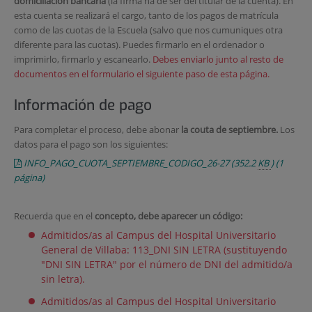
domiciliación bancaria
(la firma ha de ser del titular de la cuenta). En
esta cuenta se realizará el cargo, tanto de los pagos de matrícula
como de las cuotas de la Escuela (salvo que nos cumuniques otra
diferente para las cuotas). Puedes firmarlo en el ordenador o
imprimirlo, firmarlo y escanearlo.
Debes enviarlo junto al resto de
documentos en el formulario el siguiente paso de esta página.
Información de pago
Para completar el proceso, debe abonar
la couta de septiembre.
Los
datos para el pago son los siguientes:
INFO_PAGO_CUOTA_SEPTIEMBRE_CODIGO_26-27
(352.2
KB
)
(1
página)
Recuerda que en el
concepto
, debe aparecer un código:
Admitidos/as al Campus del Hospital Universitario
General de Villaba: 113_DNI SIN LETRA (sustituyendo
"DNI SIN LETRA" por el número de DNI del admitido/a
sin letra).
Admitidos/as al Campus del Hospital Universitario