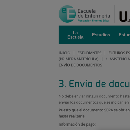
Saltar al contenido
Saltar
al
contenido
La
Estudios
Estud
Escuela
INICIO
|
ESTUDIANTES
|
FUTUROS E
(PRIMERA MATRÍCULA)
|
1. ASISTENCI
ENVÍO DE DOCUMENTOS
3. Envío de do
No debe enviar ningún documento hasta q
enviar los documentos que se indican en 
Puesto que el documento SEPA se obtiene e
hasta realizarla.
Información de pago: