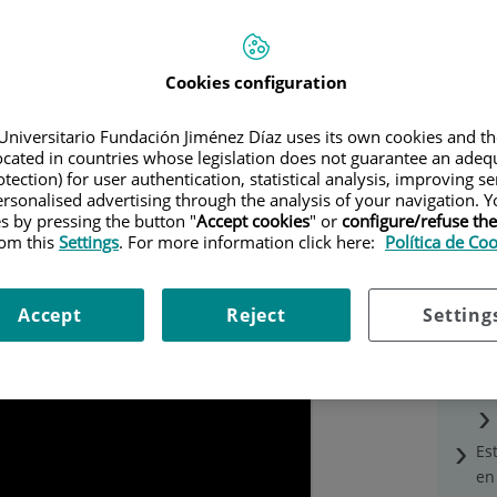
IGO_26-27
(352.2
KB
)
(1 página)
Cookies configuration
erá adjuntar el resguardo de solicitud en el apartado "Otros
Universitario Fundación Jiménez Díaz uses its own cookies and th
located in countries whose legislation does not guarantee an adequ
rellenar firmar en digital o en papel (en ese caso, escanear
tection) for user authentication, statistical analysis, improving s
rsonalised advertising through the analysis of your navigation. Y
os:
es by pressing the button "
Accept cookies
" or
configure/refuse th
echos de imagen
firmado por el estudiante y en formato
rom this
Settings
. For more information click here:
Política de Co
ra que puedas participar en las clases grabadas
Accept
Reject
Setting
Es
en