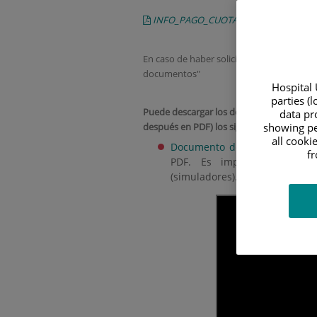
INFO_PAGO_CUOTA_SEPTIEMBRE_COD
En caso de haber solicitado Beca MEC, deb
documentos"
Hospital 
parties (
Puede descargar los documentos que debe 
data pro
showing pe
después en PDF) los siguientes document
all cooki
Documento de cesión de der
f
PDF. Es imprescindible pa
(simuladores).