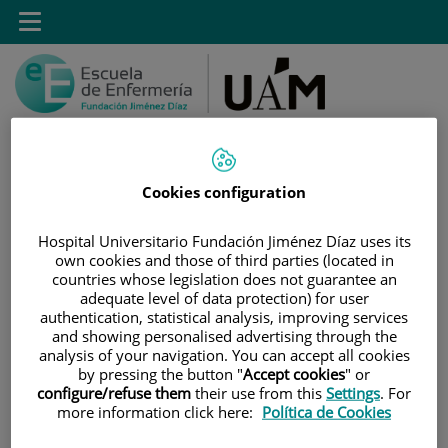
Saltar al contenido
Toggle
navigation
Cookies configuration
Saltar
Buscar
al
Hospital Universitario Fundación Jiménez Díaz uses its
contenido
own cookies and those of third parties (located in
countries whose legislation does not guarantee an
adequate level of data protection) for user
INICIO
|
ESTUDIOS
|
POSTGRADO
authentication, statistical analysis, improving services
|
TÍTULOS PROPIOS
and showing personalised advertising through the
analysis of your navigation. You can accept all cookies
|
CURSO DE EXPERTO EN INNOVACIÓN EN LA GESTIÓN
by pressing the button "
Accept cookies
" or
DE QUIRÓFANO Y ESTERILIZACIÓN
configure/refuse them
their use from this
Settings
. For
more information click here:
Política de Cookies
|
MÓDULOS MATERIAS Y ASIGNATURAS