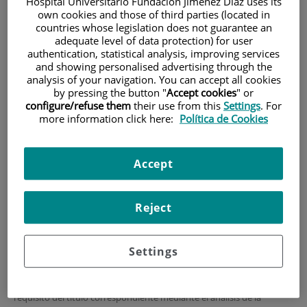
Hospital Universitario Fundación Jiménez Díaz uses its
Preinscripción, Admisión y
own cookies and those of third parties (located in
countries whose legislation does not guarantee an
Matrícula
adequate level of data protection) for user
authentication, statistical analysis, improving services
and showing personalised advertising through the
Requisitos de acceso
analysis of your navigation. You can accept all cookies
by pressing the button "
Accept cookies
" or
Son los establecidos por el art. 28 de la normativa UAM en materia
configure/refuse them
their use from this
Settings
. For
de acceso y admisión a las enseñanzas propias.
more information click here:
Política de Cookies
Para acceder a los estudios propios de posgrado será necesario un
título universitario oficial de Grado, Licenciatura, Ingeniería Superior
o Técnica, Arquitectura Superior o Técnica, Diplomatura o
Accept
equivalente, o de un título propio que sea considerado adecuado
para el acceso.
Reject
Títulos universitarios conforme a sistemas educativos extranjeros sin
necesidad de la homologación, siempre que acrediten un nivel de
formación equivalente a los correspondientes títulos universitarios
oficiales españoles y que faculten en el país expedidor del título para
Settings
el acceso a enseñanzas de posgrado.
Se podrá eximir a candidatos a estudios propios de posgrado del
requisito del título correspondiente mediante el análisis de la