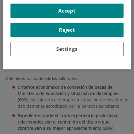
Precio
Accept
Precio para el curso 2026/27: 2.500€
Becas:
Reject
Se destinará a becas un importe equivalente al 10% del total de los
precios de las matrículas de los estudiantes que no sean personal del
Settings
SAMUR y de Quirónsalud quienes no podrán acceder a estas becas
que están reservadas exclusivamente al estudiantado no
perteneciente a esas entidades.
Criterios de valoración de las solicitudes:
Criterios económicos de concesión de becas del
Ministerio de Educación y situación de desempleo
(60%):
se valorará el tiempo en situación de desempleo
debidamente acreditado por la persona solicitante.
Expediente académico y/o experiencia profesional
relacionados con el contenido del título o que
contribuyan a su mayor aprovechamiento (20%)