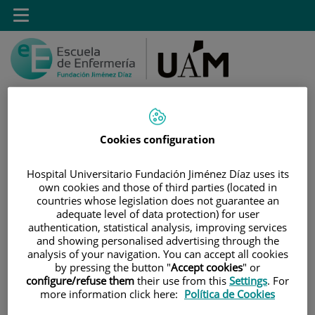
Saltar al contenido
Toggle
navigation
Cookies configuration
Saltar
Buscar
al
Hospital Universitario Fundación Jiménez Díaz uses its
contenido
own cookies and those of third parties (located in
countries whose legislation does not guarantee an
INICIO
|
ESTUDIOS
|
POSTGRADO
adequate level of data protection) for user
authentication, statistical analysis, improving services
|
TÍTULOS PROPIOS
and showing personalised advertising through the
|
CURSO DE EXPERTO EN INNOVACIÓN EN LA GESTIÓN
analysis of your navigation. You can accept all cookies
by pressing the button "
Accept cookies
" or
DE QUIRÓFANO Y ESTERILIZACIÓN
configure/refuse them
their use from this
Settings
. For
|
PRECIO
more information click here:
Política de Cookies