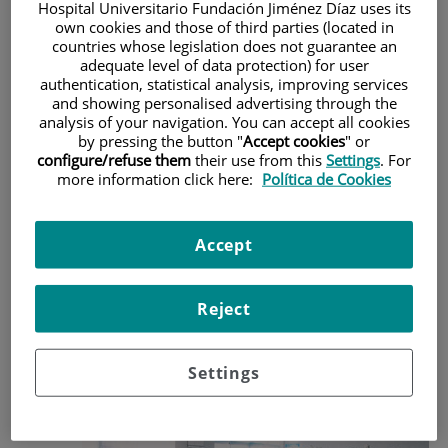
Interés académico y
Hospital Universitario Fundación Jiménez Díaz uses its
own cookies and those of third parties (located in
profesional
countries whose legislation does not guarantee an
adequate level of data protection) for user
authentication, statistical analysis, improving services
Este Máster permite a los
estudiantes desarrollar conocimientos y
and showing personalised advertising through the
aspectos profesionales relacionados con los cuidados en anestesia,
analysis of your navigation. You can accept all cookies
reanimación y control del dolor,
conocimientos que inciden
by pressing the button "
Accept cookies
" or
directamente en la
seguridad y bienestar de los pacientes,
además
configure/refuse them
their use from this
Settings
. For
de mejorar las
posibilidades laborales
facilitando la incorporación de
more information click here:
Política de Cookies
los profesionales de enfermería a los servicios de anestesiolo
gía y
a
todas aquellas áreas donde se hace necesaria una
enfermera con las
compete
nc
ias y
conocimientos que aporta este Máster:
Accept
Reject
Settings