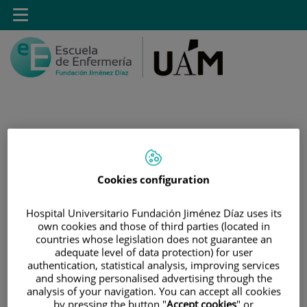
Saltar al contenido
Toggle
navigation
Saltar
Buscar
al
contenido
Cookies configuration
INICIO
Hospital Universitario Fundación Jiménez Díaz uses its
|
MÁSTER PROPIO POR LA UAM EN CUIDADOS
own cookies and those of third parties (located in
countries whose legislation does not guarantee an
AVANZADOS DEL PACIENTE EN ANESTESIA,
adequate level of data protection) for user
REANIMACIÓN Y TRATAMIENTO DEL DOLOR
authentication, statistical analysis, improving services
and showing personalised advertising through the
|
PRECIO
analysis of your navigation. You can accept all cookies
by pressing the button "
Accept cookies
" or