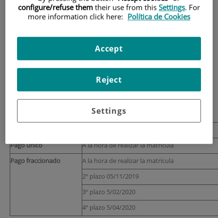
Precio
configure/refuse them
their use from this
Settings
. For
more information click here:
Política de Cookies
Precio por crédito: 66,67€
Precio total:
4.000€
Accept
Posibilidad de pago fraccionado en cuatro
plazos.
Reject
Becas:
supondrán el 10% de los alumnos matriculados.
La política de la Escuela es evitar las becas totales, de esa
Settings
manera más estudiantes podrán beneficiarse de ellas.
Plazos de pago
Pago único
A la hora de realizar la matrícula
Pago fraccionado
A la hora de realizar la matrícula
2º plazo 05/11/2019
3º plazo 5/02/2020
4º plazo 5/04/2020