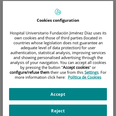
¿Qué hace a nuestra
propuesta de Máster en
Cookies configuration
anestesia único? Prácticas
Hospital Universitario Fundación Jiménez Díaz uses its
Externas
own cookies and those of third parties (located in
countries whose legislation does not guarantee an
adequate level of data protection) for user
Un valor añadido y distintivo de esta propuesta lo constituye el
authentication, statistical analysis, improving services
volumen de prácticas ofertadas, 386 horas, cubriendo todas aquellas
and showing personalised advertising through the
áreas donde la presencia de la enfermera de anestesia es garantía de
analysis of your navigation. You can accept all cookies
seguridad y confort para el paciente. Además, la formación teórica se
by pressing the button "
Accept cookies
" or
simultaneará con talleres prácticos y simuladores que facilitarán la
configure/refuse them
their use from this
Settings
. For
adquisición de los conceptos.
more information click here:
Política de Cookies
"Puedes elegir lugar y horario de prácticas entre la oferta de los H.U.
Fundación Jiménez Díaz (Madrid), el Hospital Rey Juan Carlos
(Móstoles) y el Hospital General de Villalba".
Accept
Reject