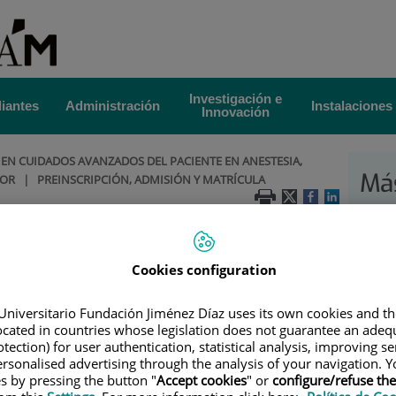
Investigación e
iantes
Administración
Instalaciones
Innovación
EN CUIDADOS AVANZADOS DEL PACIENTE EN ANESTESIA,
Más
LOR
|
PREINSCRIPCIÓN, ADMISIÓN Y MATRÍCULA
la 
admisión y matrícula
Ava
Cookies configuration
ondiciones
Pac
Universitario Fundación Jiménez Díaz uses its own cookies and th
es un requisito de acceso estar en posesión del
sto,
located in countries whose legislation does not guarantee an adequ
raduado en Enfermería.
Ane
tection) for user authentication, statistical analysis, improving s
rovienen de un curriculum relacionado con actividades
rsonalised advertising through the analysis of your navigation. Y
 unidades/ consultas del dolor, consultas de preanestesia/
Re
es by pressing the button "
Accept cookies
" or
configure/refuse th