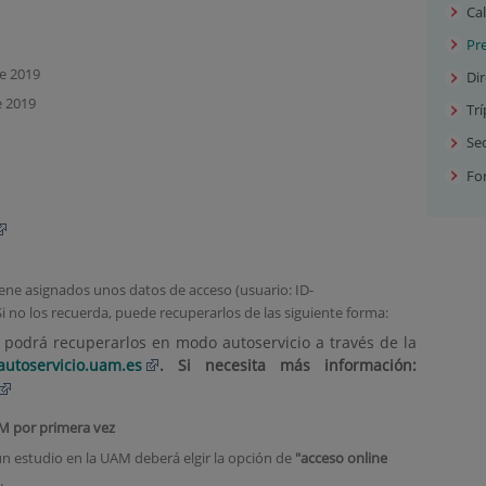
Cal
Pre
de 2019
Di
e 2019
Trí
Sec
Fo
ene asignados unos datos de acceso (usuario: ID-
no los recuerda, puede recuperarlos de las siguiente forma:
, podrá recuperarlos en modo autoservicio a través de la
/autoservicio.uam.es
. Si necesita más información:
AM por primera vez
n estudio en la UAM deberá elgir la opción de
"acceso online
.