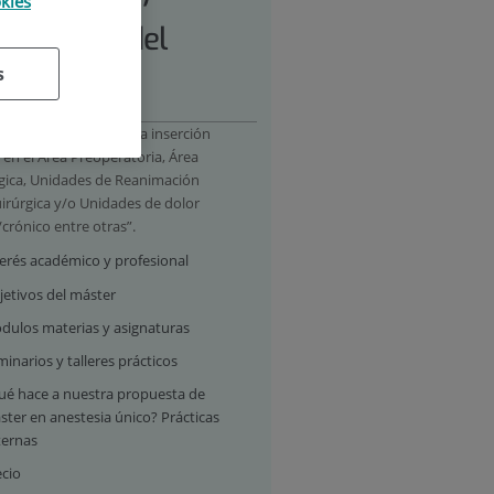
okies
tamiento del
s
or
áster puede facilitar la inserción
 en el Área Preoperatoria, Área
gica, Unidades de Reanimación
irúrgica y/o Unidades de dolor
crónico entre otras”.
terés académico y profesional
jetivos del máster
dulos materias y asignaturas
inarios y talleres prácticos
ué hace a nuestra propuesta de
ter en anestesia único? Prácticas
ternas
ecio