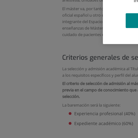
f
anestesia, unidades de recuperación anes
El máster va, por tanto, dirigido a estudi
oficial español u otro expedido por una i
integrante del Espacio Europeo de Educac
enseñanzas de Máster) y especialmente a 
cuidado de pacientes en situación de prea
Criterios generales de s
La selección y admisión académica al Tí
a los requisitos específicos y perfil del a
El criterio de selección de admisión al má
previa en el campo de conocimiento que 
selección.
La baremación será la siguiente:
Experiencia profesional (40%)
Expediente académico (60%)