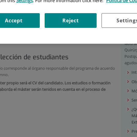
rom this
Settings
. For more information click here:
Política de Co
tésica y de reanimación.
Tra
antes con formación en Enfermería acreditada (título universitario
nstitución de educación superior perteneciente a otro Estado
Accept
Reject
Setting
ión Superior que faculte en el mismo para el acceso a
Dol
aquellos que puedan estar vinculados o relacionados con el
nestesia, anestesia y tratamiento del dolor.
“Este m
laboral
Quirúr
elección de estudiantes
Postqu
agudo/
tulo corresponde al órgano responsable del programa de acuerdo
In
lumno.
Ob
ster propio será el CV del candidato. Los estudios o formación
aborda el máster serán tenidos en cuenta en el proceso de
Mó
Sem
¿Q
Más
Ex
Pr