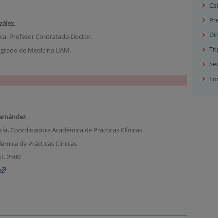
Cal
Pre
zález.
Di
ica. Profesor Contratado Doctor.
Trí
tgrado de Medicina UAM.
Sec
Fo
ernández
ría
.
Coordinadora Académica de Prácticas Clínicas.
mica de Prácticas Clínicas
xt. 2580