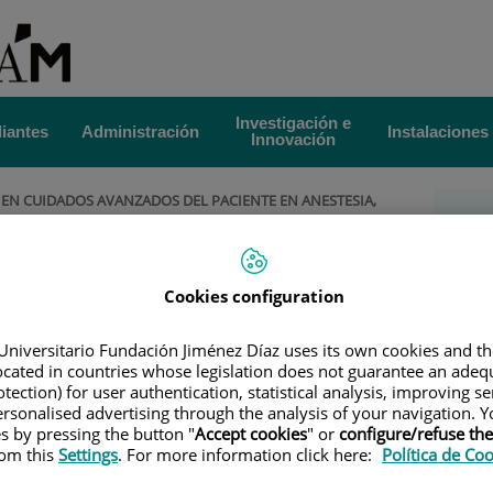
Investigación e
iantes
Administración
Instalaciones
Innovación
EN CUIDADOS AVANZADOS DEL PACIENTE EN ANESTESIA,
Más
LOR
|
DIRECCIÓN ACADÉMICA
la 
émica
Cookies configuration
Ava
Directores
Universitario Fundación Jiménez Díaz uses its own cookies and th
Pac
located in countries whose legislation does not guarantee an adequ
tection) for user authentication, statistical analysis, improving s
rsonalised advertising through the analysis of your navigation. Y
Ane
Gómez
es by pressing the button "
Accept cookies
" or
configure/refuse th
rom this
Settings
. For more information click here:
Política de Co
ía.
Re
 UAM.