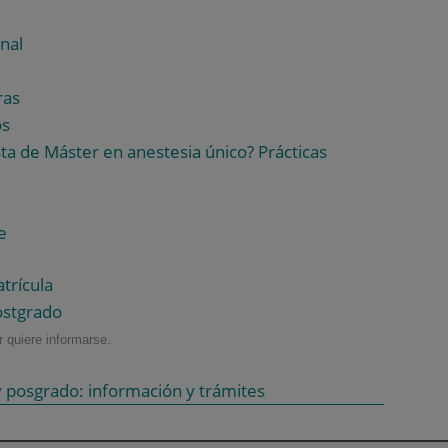
nal
ras
os
a de Máster en anestesia único? Prácticas
e
trícula
ostgrado
 quiere informarse.
 posgrado: información y trámites