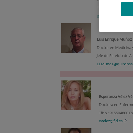
Tfno.: 915504800 Ext
prodriguezg@quiron
Luis Enrique Muñoz
Doctor en Medicina y
Jefe de Servicio de A
LEMunoz@quironsal
Esperanza Vélez Vé
Doctora en Enferme
Tfno.: 915504800 Ex
evelez@fjd.es