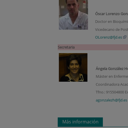
Óscar Lorenzo Gon
Doctor en Bioquím
Vicedecano de Pos
OLorenz@fjd.es
Secretaria
Ángela González H
Máster en Enferme
Coordinadora Acadé
Tfno.: 915504800 E
agonzalezh@fjd.es
Más información