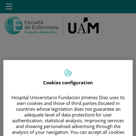
Saltar al contenido
Toggle
navigation
Saltar
Buscar
al
contenido
Cookies configuration
INICIO
Hospital Universitario Fundación Jiménez Díaz uses its
|
MÁSTER PROPIO POR LA UAM EN CUIDADOS
own cookies and those of third parties (located in
AVANZADOS DEL PACIENTE EN ANESTESIA,
countries whose legislation does not guarantee an
REANIMACIÓN Y TRATAMIENTO DEL DOLOR
adequate level of data protection) for user
authentication, statistical analysis, improving services
|
FORMULARIO DE CONTACTO DE POSTGRADO
and showing personalised advertising through the
analysis of your navigation. You can accept all cookies