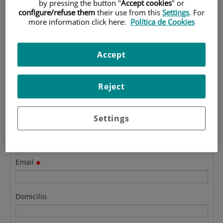
Formulario de contacto de
by pressing the button "
Accept cookies
" or
configure/refuse them
their use from this
Settings
. For
Postgrado
more information click here:
Política de Cookies
Indicar en el mensaje sobre qué máster quiere informarse.
Accept
Reject
Apellidos
Settings
Nombre
Email
Domicilio