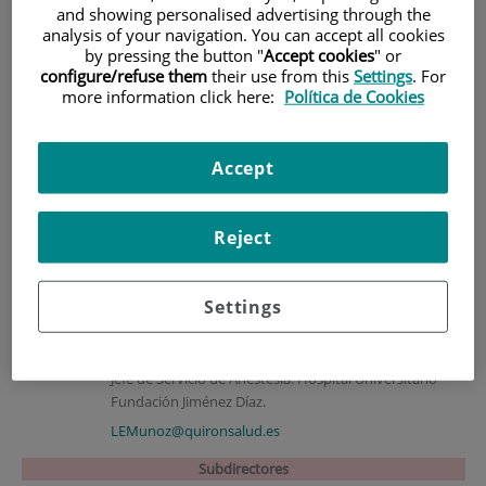
Dirección Académica
and showing personalised advertising through the
analysis of your navigation. You can accept all cookies
by pressing the button "
Accept cookies
" or
Directores
configure/refuse them
their use from this
Settings
. For
more information click here:
Política de Cookies
Paloma Rodríguez Gómez
Doctora en Enfermería.
Accept
Directora de EEFJD - UAM.
Tfno.: 915504800 Ext. 3110
Reject
prodriguezg@quironsalud.es
Settings
Luis Enrique Muñoz Alameda.
Doctor en Medicina y Cirugía. Profesor Asociado.
Jefe de Servicio de Anestesia. Hospital Universitario
Fundación Jiménez Díaz.
LEMunoz@quironsalud.es
Subdirectores