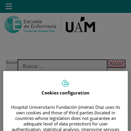
Saltar al contenido
Toggle
navigation
Saltar
Buscar
al
contenido
INICIO
Cookies configuration
|
MÁSTER PROPIO POR LA UAM EN CUIDADOS
AVANZADOS DEL PACIENTE EN ANESTESIA,
Hospital Universitario Fundación Jiménez Díaz uses its
REANIMACIÓN Y TRATAMIENTO DEL DOLOR
own cookies and those of third parties (located in
countries whose legislation does not guarantee an
|
DIRECCIÓN ACADÉMICA
adequate level of data protection) for user
authentication, statistical analysis, improving services