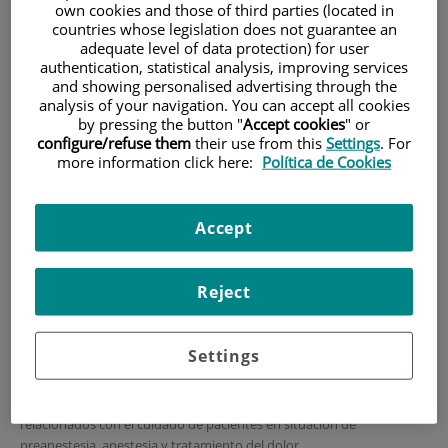
Preinscripción, admisión y
own cookies and those of third parties (located in
countries whose legislation does not guarantee an
matrícula
adequate level of data protection) for user
authentication, statistical analysis, improving services
and showing personalised advertising through the
Requisitos de acceso y condiciones
analysis of your navigation. You can accept all cookies
by pressing the button "
Accept cookies
" or
es un requisito de
Por las características del máster propuesto,
configure/refuse them
their use from this
Settings
. For
acceso estar en posesión del Título Oficial de
more information click here:
Política de Cookies
Diplomado o Graduado en Enfermería.
Serán méritos complementarios los que provienen de un curriculum
Accept
relacionado con actividades vinculadas a la asistencia del paciente en
unidades/ consultas del dolor, consultas de preanestesia/ anestesia,
unidades de recuperación anestésica y de reanimación.
Reject
El máster va, por tanto, dirigido a estudiantes con formación en
Enfermería acreditada (título universitario oficial español u otro
expedido por una institución de educación superior perteneciente a
Settings
otro Estado integrante del Espacio Europeo de Educación Superior
que faculte en el mismo para el acceso a enseñanzas de Máster) y
especialmente a aquellos que puedan estar vinculados o
relacionados con el cuidado de pacientes en situación de
preanestesia, anestesia y tratamiento del dolor.