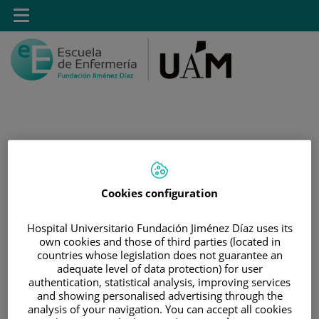
Saltar al contenido
Toggle
navigation
Saltar
Buscar
al
contenido
Cookies configuration
INICIO
Hospital Universitario Fundación Jiménez Díaz uses its
|
MÁSTER PROPIO POR LA UAM EN CUIDADOS
own cookies and those of third parties (located in
AVANZADOS DEL PACIENTE EN ANESTESIA,
countries whose legislation does not guarantee an
adequate level of data protection) for user
REANIMACIÓN Y TRATAMIENTO DEL DOLOR
authentication, statistical analysis, improving services
and showing personalised advertising through the
Máster Propio por la UAM
analysis of your navigation. You can accept all cookies