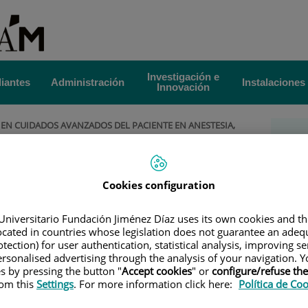
Investigación e
iantes
Administración
Instalaciones
Innovación
EN CUIDADOS AVANZADOS DEL PACIENTE EN ANESTESIA,
Más
LOR
|
DIRECCIÓN ACADÉMICA
la 
émica
Cookies configuration
Ava
Directores
Universitario Fundación Jiménez Díaz uses its own cookies and th
Pac
located in countries whose legislation does not guarantee an adequ
tection) for user authentication, statistical analysis, improving s
rsonalised advertising through the analysis of your navigation. Y
Ane
Gómez
es by pressing the button "
Accept cookies
" or
configure/refuse th
rom this
Settings
. For more information click here:
Política de Co
ía.
Re
 UAM.