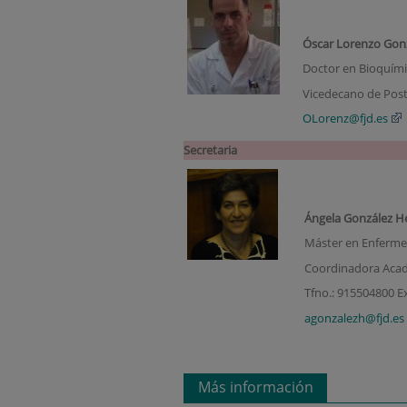
Óscar Lorenzo Gon
Doctor en Bioquím
Vicedecano de Pos
OLorenz@fjd.es
Secretaria
Ángela González H
Máster en Enferme
Coordinadora Acadé
Tfno.: 915504800 E
agonzalezh@fjd.es
Más información