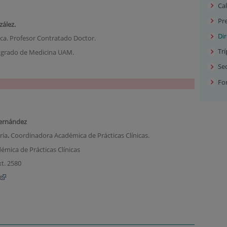
Cal
Pre
zález.
Di
ica. Profesor Contratado Doctor.
Trí
tgrado de Medicina UAM.
Sec
Fo
ernández
ría
.
Coordinadora Académica de Prácticas Clínicas.
mica de Prácticas Clínicas
xt. 2580