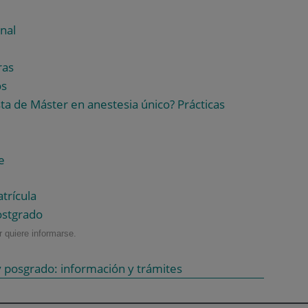
nal
ras
os
a de Máster en anestesia único? Prácticas
e
trícula
ostgrado
 quiere informarse.
 posgrado: información y trámites