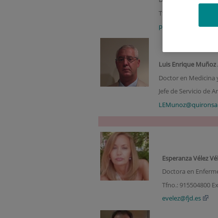
Tfno.: 915504800 Ext
prodriguezg@quiron
Luis Enrique Muñoz
Doctor en Medicina y
Jefe de Servicio de A
LEMunoz@quironsal
Esperanza Vélez Vé
Doctora en Enferme
Tfno.: 915504800 Ex
evelez@fjd.es