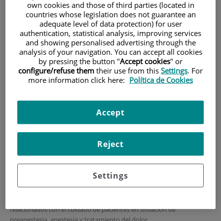
Preinscripción, admisión y
own cookies and those of third parties (located in
countries whose legislation does not guarantee an
matrícula
adequate level of data protection) for user
authentication, statistical analysis, improving services
and showing personalised advertising through the
Requisitos de acceso y condiciones
analysis of your navigation. You can accept all cookies
by pressing the button "
Accept cookies
" or
es un requisito de
Por las características del máster propuesto,
configure/refuse them
their use from this
Settings
. For
acceso estar en posesión del Título Oficial de
more information click here:
Política de Cookies
Diplomado o Graduado en Enfermería.
Serán méritos complementarios los que provienen de un curriculum
Accept
relacionado con actividades vinculadas a la asistencia del paciente en
unidades/ consultas del dolor, consultas de preanestesia/ anestesia,
unidades de recuperación anestésica y de reanimación.
Reject
El máster va, por tanto, dirigido a estudiantes con formación en
Enfermería acreditada (título universitario oficial español u otro
expedido por una institución de educación superior perteneciente a
Settings
otro Estado integrante del Espacio Europeo de Educación Superior
que faculte en el mismo para el acceso a enseñanzas de Máster) y
especialmente a aquellos que puedan estar vinculados o
relacionados con el cuidado de pacientes en situación de
preanestesia, anestesia y tratamiento del dolor.