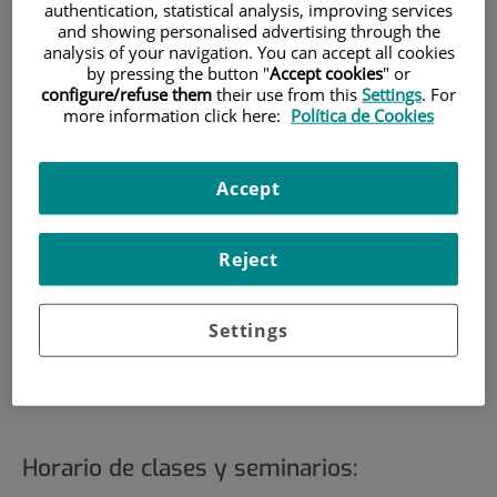
Calendario y horarios de
authentication, statistical analysis, improving services
and showing personalised advertising through the
clase
analysis of your navigation. You can accept all cookies
by pressing the button "
Accept cookies
" or
configure/refuse them
their use from this
Settings
. For
Última actualización: 10/07/2019
more information click here:
Política de Cookies
Calendario y fechas destacadas:
Accept
Inicio del máster: 26 de septiembre de 2019
Clases:
desde el 26 de septiembre de 2019 al 20
Reject
de marzo 2020.
Período de Prácticas:
23 de marzo al 10 de julio
Settings
de 2020. (Plazo para realizar las 380 horas de
prácticas)
Horario de clases y seminarios: