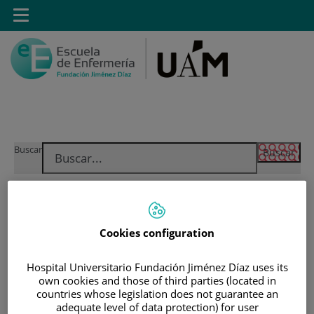
Saltar al contenido
Toggle
navigation
Saltar
Buscar
al
contenido
INICIO
|
MÁSTER PROPIO POR LA UAM EN CUIDADOS
Cookies configuration
AVANZADOS DEL PACIENTE EN ANESTESIA,
REANIMACIÓN Y TRATAMIENTO DEL DOLOR
Hospital Universitario Fundación Jiménez Díaz uses its
own cookies and those of third parties (located in
|
CALENDARIO Y HORARIOS DE CLASE
countries whose legislation does not guarantee an
adequate level of data protection) for user