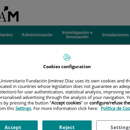
Investigación e
iantes
Administración
Instalaciones
Innovación
EN CUIDADOS AVANZADOS DEL PACIENTE EN ANESTESIA,
Más
LOR
|
MÓDULOS MATERIAS Y ASIGNATURAS
Cookies configuration
la 
s y asignaturas
Universitario Fundación Jiménez Díaz uses its own cookies and th
Ava
located in countries whose legislation does not guarantee an adequ
os y asignaturas
tection) for user authentication, statistical analysis, improving s
rsonalised advertising through the analysis of your navigation. Y
Pac
es by pressing the button "
Accept cookies
" or
configure/refuse th
rom this
Settings
. For more information click here:
Política de Co
Ane
GNATURA
ECTS
Re
Accept
Reject
Setting