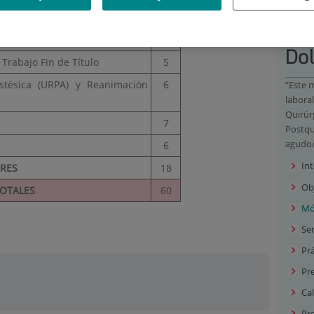
s anatomofisiológicas
8
Tra
 su aplicación en las diferentes
10
Dol
 Trabajo Fin de Título
5
stésica (URPA) y Reanimación
6
“Este m
laboral
Quirúr
7
Postqu
agudo/
6
In
ORES
18
Ob
TOTALES
60
Mó
Sem
Prá
Pr
Cal
Pre