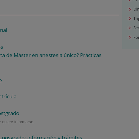
Di
Trí
Sec
nal
Fo
os
a de Máster en anestesia único? Prácticas
e
trícula
ostgrado
 quiere informarse.
 posgrado: información y trámites