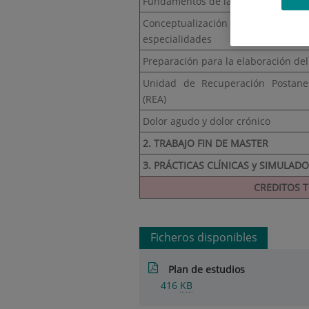
Fundamentos de la anestesia y base
Conceptualización de la anestesia y
especialidades
Preparación para la elaboración del
Unidad de Recuperación Postane
(REA)
Dolor agudo y dolor crónico
2. TRABAJO FIN DE MASTER
3. PRÁCTICAS CLÍNICAS y SIMULAD
CREDITOS 
Ficheros disponibles
Plan de estudios
416
KB