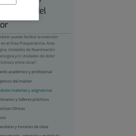
tamiento del
or
áster puede facilitar la inserción
 en el Área Preoperatoria, Área
gica, Unidades de Reanimación
irúrgica y/o Unidades de dolor
crónico entre otras”.
terés académico y profesional
jetivos del máster
dulos materias y asignaturas
inarios y talleres prácticos
cticas Clínicas
ecio
endario y horarios de clase
inscripción, admisión y matrícula