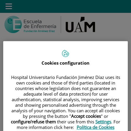
Saltar al contenido
Toggle
navigation
Saltar
Cookies configuration
Buscar
al
contenido
Hospital Universitario Fundación Jiménez Díaz uses its
own cookies and those of third parties (located in
INICIO
|
SISTEMA DE GARANTÍA DE CALIDAD
countries whose legislation does not guarantee an
adequate level of data protection) for user
|
JUNTA DE CENTRO
|
COMISIONES DELEGADAS
authentication, statistical analysis, improving services
and showing personalised advertising through the
COMISIONES DELEGADAS
analysis of your navigation. You can accept all cookies
by pressing the button "
Accept cookies
" or
configure/refuse them
their use from this
Settings
. For
more information click here:
Política de Cookies