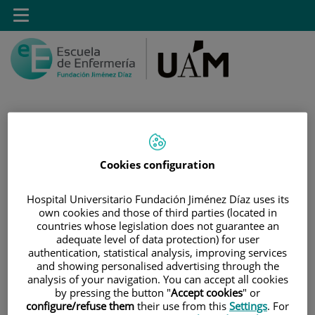
Saltar al contenido
Toggle
navigation
Saltar
Buscar
Cookies configuration
al
contenido
Hospital Universitario Fundación Jiménez Díaz uses its
INICIO
|
SISTEMA DE GARANTÍA DE CALIDAD
own cookies and those of third parties (located in
countries whose legislation does not guarantee an
|
SEGUIMIENTO INTERNO
adequate level of data protection) for user
|
INFORMES OBJETIVOS DE MEJORA
authentication, statistical analysis, improving services
and showing personalised advertising through the
analysis of your navigation. You can accept all cookies
Informes objetivos de
by pressing the button "
Accept cookies
" or
configure/refuse them
their use from this
Settings
. For