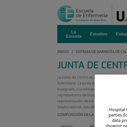
Saltar al contenido
Saltar
al
contenido
La
Estudios
Estud
Escuela
INICIO
|
SISTEMA DE GARANTÍA DE CA
JUNTA DE CENT
La Junta de Centro es el órgano colegiado
Enfermería. La Junta está formada por un
Postgrado, Coordinación de Prácticas Cl
representante de Hospital Universitario 
representación de los diferentes sectores
colaboradores, estudiantes y personal de 
Hospital 
COMPOSICIÓN DE LA JUNTA DE CENTRO
parties (
data pro
Composición
showing pe
VOCAL
ÁREA REPRESENTA