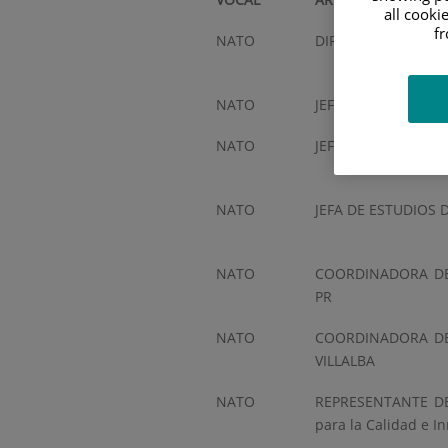
de
all cooki
la
f
NATO
DIRECTORA
Junta
de
Centro
NATO
JEFE ESTUDIOS DE
NATO
JEFA DE ESTUDIOS 
NATO
JEFA DE ESTUDIOS
NATO
COORDINADORA DE
PR
NATO
COORDINADORA DE
VILLALBA
NATO
REPRESENTANTE DE 
para la Calidad e I