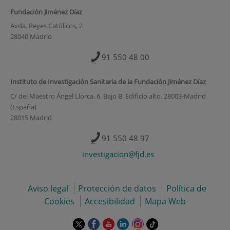
Fundación Jiménez Díaz
Avda. Reyes Católicos, 2
28040 Madrid
91 550 48 00
Instituto de Investigación Sanitaria de la Fundación Jiménez Díaz
C/ del Maestro Ángel Llorca, 6. Bajo B. Edificio alto. 28003-Madrid
(España)
28015 Madrid
91 550 48 97
investigacion@fjd.es
Aviso legal
Protección de datos
Política de
Cookies
Accesibilidad
Mapa Web
Este
Este
Este
Este
Este
Enlace