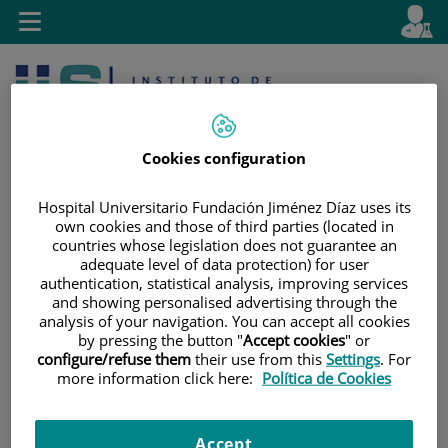
Saltar al contenido
E
Idiom
Toggle
es
navigation
activo
Cookies configuration
Hospital Universitario Fundación Jiménez Díaz uses its
own cookies and those of third parties (located in
countries whose legislation does not guarantee an
Saltar
Selector
Buscar
adequate level of data protection) for user
al
de
authentication, statistical analysis, improving services
contenido
idioma
and showing personalised advertising through the
analysis of your navigation. You can accept all cookies
by pressing the button "
Accept cookies
" or
configure/refuse them
their use from this
Settings
. For
more information click here:
Política de Cookies
Accept