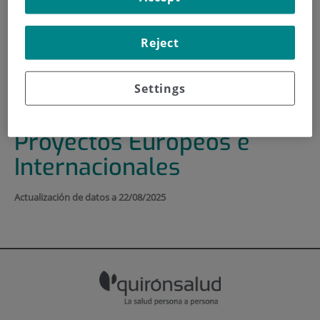
INICIO
|
ACTIVIDAD CIENTÍFICA
Reject
|
UNIDAD DE INTERNACIONALIZACIÓN
|
AMELIE – ANCHORED MUSCLE CELLS FOR
INCONTINENCE
Settings
|
PROYECTOS EUROPEOS E INTERNACIONALES
Proyectos Europeos e
Internacionales
Actualización de datos a 22/08/2025