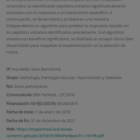
conocidos, se identificarán péptidos urinarios significativamente
asociados con la respuesta a un tratamiento específico. A
continuación, se desarrollará y probará en una muestra
independiente un algoritmo para predecir la respuesta, basado en
los péptidos urinarios identificados previamente. Si el algoritmo
muestra un beneficio significativo, se diseñará un ensayo clínico bien
desarrollado para respaldar la implementación en la atención de
rutina.
IP:
Ana Belén Sanz Bartolomé
Grupo
: Nefrología, Patología Vascular, Hipertensión y Diabetes
Rol
: Socio participante
Convocatoria
: ERA PerMed – JTC2018
Financiación IIS-FJD (ISCIII):
68.000,00 €
Fecha de inicio:
1 de enero de 2019
Fecha de fin:
31 de diciembre de 2021
Web
:
https://erapermed.isciii.es/wp-
content/uploads/2019/01/ERAPerMed-9-1-19-HR.pdf