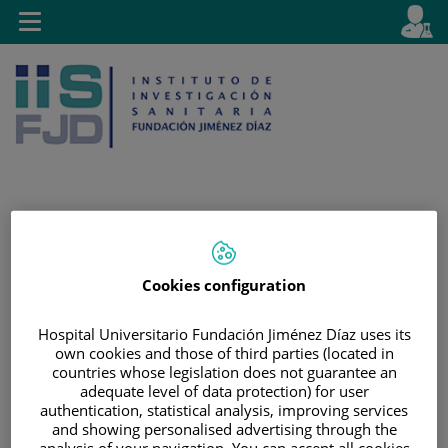
Saltar al contenido
E
Idiom
Toggle
es
navigation
activo
Saltar
Selector
Buscar
al
de
Cookies configuration
contenido
idioma
Hospital Universitario Fundación Jiménez Díaz uses its
own cookies and those of third parties (located in
countries whose legislation does not guarantee an
adequate level of data protection) for user
authentication, statistical analysis, improving services
and showing personalised advertising through the
analysis of your navigation. You can accept all cookies