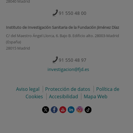
28040 Madrid
91 550 48 00
Instituto de Investigación Sanitaria de la Fundación Jiménez Díaz
C/ del Maestro Ángel Llorca, 6. Bajo B. Edificio alto. 28003-Madrid
(España)
28015 Madrid
91 550 48 97
investigacion@fjd.es
Aviso legal
Protección de datos
Política de
Cookies
Accesibilidad
Mapa Web
Este
Este
Este
Este
Este
Enlace
enlace
enlace
enlace
enlace
enlace
a
se
se
se
se
se
una
abrirá
abrirá
abrirá
abrirá
abrirá
aplicación