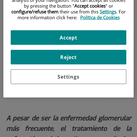
by pressing the button "
Accept cookies
" or
INICIO
|
ACTIVIDAD CIENTÍFICA
configure/refuse them
their use from this
Settings
. For
more information click here:
Política de Cookies
|
UNIDAD DE INTERNACIONALIZACIÓN
|
PERSTIGAN - PERSONALIZED TREATMENT IN IGA
NEPHRPOPATHY (FINALIZADO)
Accept
PersTIgAN - Personalized
Reject
Treatment in IgA
Nephrpopathy (finalizado)
Settings
A pesar de ser la enfermedad glomerular
más frecuente, el tratamiento de la