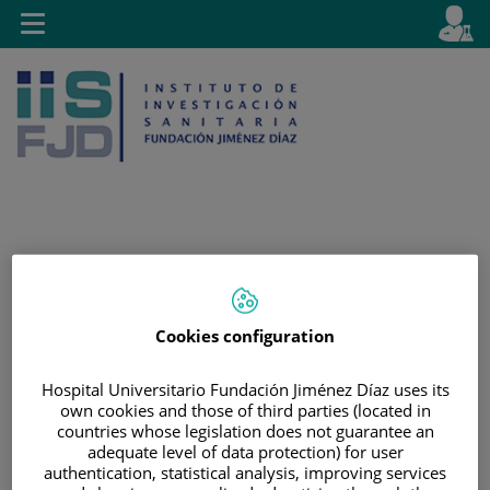
Saltar al contenido
E
Idiom
Toggle
es
navigation
activo
Saltar
Selector
Buscar
al
de
contenido
idioma
Cookies configuration
Hospital Universitario Fundación Jiménez Díaz uses its
own cookies and those of third parties (located in
countries whose legislation does not guarantee an
adequate level of data protection) for user
authentication, statistical analysis, improving services