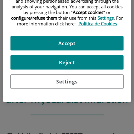
and showing personalised advertising through the
analysis of your navigation. You can accept all cookies
INICIO
|
ACTIVIDAD CIENTÍFICA
by pressing the button "
Accept cookies
" or
configure/refuse them
their use from this
Settings
. For
|
UNIDAD DE INTERNACIONALIZACIÓN
more information click here:
Política de Cookies
|
PROFID – IMPLEMENTATION OF PERSONALISED RISK
PREDICTION AND PREVENTION OF SUDDEN CARDIAC
DEATH AFTER MYOCARDIAL INFARCTION
Accept
PROFID – Implementation
Reject
of personalised risk
prediction and prevention
Settings
of sudden cardiac death
after myocardial infarction