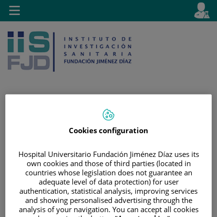
Saltar al contenido
E
Idiom
Toggle
es
navigation
activo
Saltar
Selector
Buscar
Cookies configuration
al
de
contenido
idioma
Hospital Universitario Fundación Jiménez Díaz uses its
own cookies and those of third parties (located in
countries whose legislation does not guarantee an
adequate level of data protection) for user
authentication, statistical analysis, improving services
and showing personalised advertising through the
analysis of your navigation. You can accept all cookies