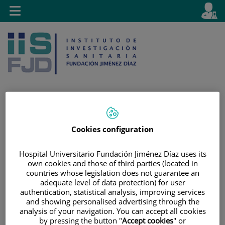
Saltar al contenido
E
Idiom
Toggle
es
navigation
activo
Saltar
Selector
Buscar
Cookies configuration
al
de
contenido
idioma
Hospital Universitario Fundación Jiménez Díaz uses its
own cookies and those of third parties (located in
countries whose legislation does not guarantee an
adequate level of data protection) for user
authentication, statistical analysis, improving services
and showing personalised advertising through the
analysis of your navigation. You can accept all cookies
by pressing the button "
Accept cookies
" or