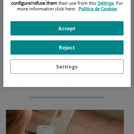
configure/refuse them
their use from this
Settings
. For
more information click here:
Política de Cookies
INICIO
|
ACTIVIDAD CIENTÍFICA
|
UNIDAD DE INTERNACIONALIZACIÓN
|
UNCOVER - UNRAVELLING DATA FOR RAPID
Accept
EVIDENCE-BASED RESPONSE TO COVID-19 (FINALIZADO)
unCoVer - Unravelling
Reject
Data for Rapid Evidence-
Settings
Based Response to COVID-
19 (finalizado)